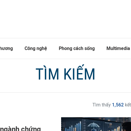
thương
Công nghệ
Phong cách sống
Multimedia
TÌM KIẾM
Tìm thấy
1,562
kết
g ngành chứng