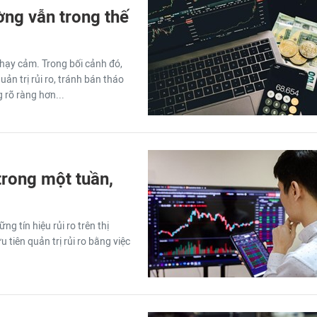
ường vẫn trong thế
hạy cảm. Trong bối cảnh đó,
ản trị rủi ro, tránh bán tháo
 rõ ràng hơn...
trong một tuần,
 tín hiệu rủi ro trên thị
 tiên quản trị rủi ro bằng việc