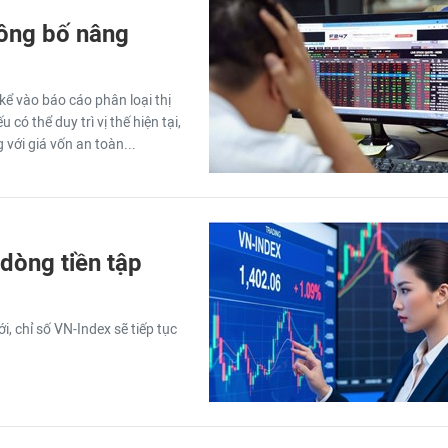
công bố nâng
ể vào báo cáo phân loại thị
ó thể duy trì vị thế hiện tại,
 với giá vốn an toàn...
 dòng tiền tập
, chỉ số VN-Index sẽ tiếp tục