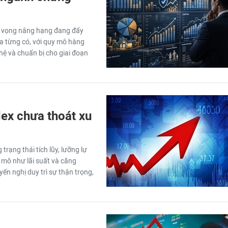
ỳ vọng nâng hạng đang đẩy
a từng có, với quy mô hàng
ệ và chuẩn bị cho giai đoạn
dex chưa thoát xu
rạng thái tích lũy, lưỡng lự
ĩ mô như lãi suất và căng
yến nghị duy trì sự thận trọng,