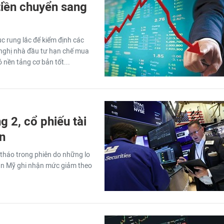
tiền chuyển sang
c rung lắc để kiểm định các
 nghị nhà đầu tư hạn chế mua
ó nền tảng cơ bản tốt...
 2, cổ phiếu tài
ớn
 tháo trong phiên do những lo
oán Mỹ ghi nhận mức giảm theo