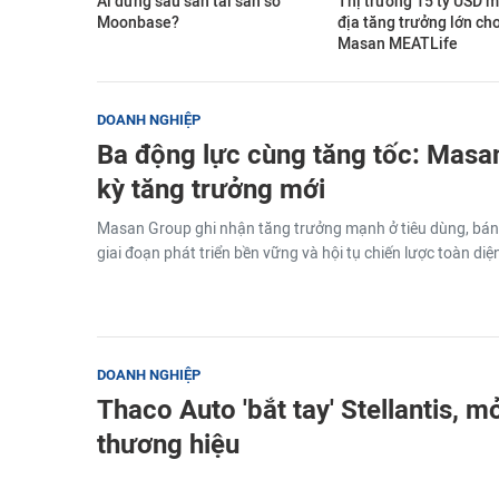
Ai đứng sau sàn tài sản số
Thị trường 15 tỷ USD m
Moonbase?
địa tăng trưởng lớn ch
Masan MEATLife
DOANH NGHIỆP
Ba động lực cùng tăng tốc: Masa
kỳ tăng trưởng mới
Masan Group ghi nhận tăng trưởng mạnh ở tiêu dùng, bán l
giai đoạn phát triển bền vững và hội tụ chiến lược toàn diện
DOANH NGHIỆP
Thaco Auto 'bắt tay' Stellantis, 
thương hiệu