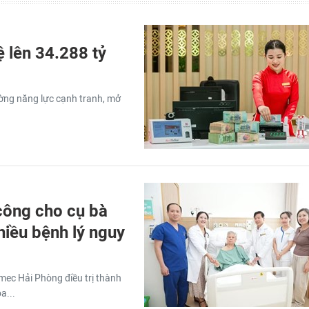
ệ lên 34.288 tỷ
ường năng lực cạnh tranh, mở
công cho cụ bà
hiều bệnh lý nguy
mec Hải Phòng điều trị thành
a...