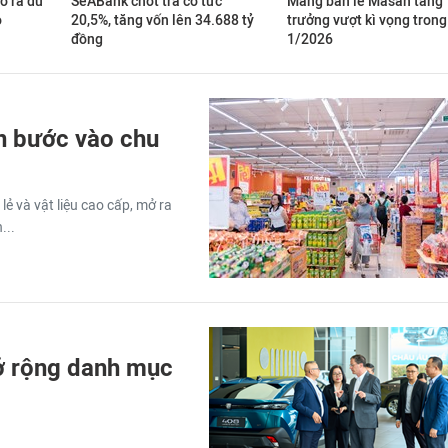
ở ra dư
SeABank chốt trả cổ tức
Mảng bán lẻ Masan tăng
o
20,5%, tăng vốn lên 34.688 tỷ
trưởng vượt kì vọng trong
đồng
1/2026
n bước vào chu
ẻ và vật liệu cao cấp, mở ra
...
mở rộng danh mục