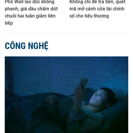
Phố Wall lao dốc không
Không chỉ để trả tiền, quét
phanh, giá dầu chấm dứt
mã mở cánh cửa tài chính
chuỗi hai tuần giảm liên
số cho tiểu thương
tiếp
CÔNG NGHỆ