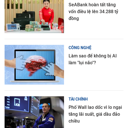
SeABank hoàn tất tăng
vốn điều lệ lên 34.288 tỷ
đồng
CÔNG NGHỆ
Làm sao để không bị AI
làm "lụi não"?
TÀI CHÍNH
Phố Wall lao dốc vì lo ngại
tăng lãi suất, giá dầu đảo
chiều