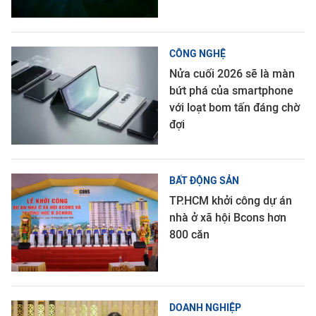
CÔNG NGHỆ
Nửa cuối 2026 sẽ là màn
bứt phá của smartphone
với loạt bom tấn đáng chờ
đợi
BẤT ĐỘNG SẢN
TP.HCM khởi công dự án
nhà ở xã hội Bcons hơn
800 căn
DOANH NGHIỆP