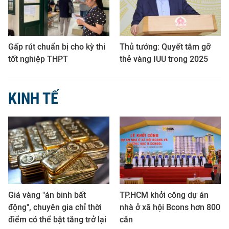
Gấp rút chuẩn bị cho kỳ thi
Thủ tướng: Quyết tâm gỡ
tốt nghiệp THPT
thẻ vàng IUU trong 2025
KINH TẾ
Giá vàng "án binh bất
TP.HCM khởi công dự án
động", chuyên gia chỉ thời
nhà ở xã hội Bcons hơn 800
điểm có thể bật tăng trở lại
căn