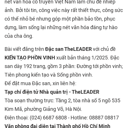
nét văn hóa cổ truyền Việt Nam làm chủ đề nhiếp
ảnh. Bởi tôi tin, công việc này rất thiết thực, công sức
có thể nhỏ bé nhưng góp một phần bảo tồn, phục
dựng, làm sống lại những nét văn hóa đáng tự hào
của cha ông.
Bài viết đăng trên
Đặc san TheLEADER
với chủ đề
KIẾN TẠO PHỒN VINH
xuất bản tháng 1/2025. Đặc
san dày 192 trang, gồm 3 phần: Đường tới phồn vinh;
Tiên phong kiến tạo và Sống phồn vinh.
Để đặt mua Đặc san, xin liên hệ:
Tạp chí điện tử Nhà quản trị - TheLEADER
Tòa soạn thường trực: Tầng 2, tòa nhà số 5 ngõ 535
Kim Mã, phường Giảng Võ, Hà Nội.
Điện thoại: (024) 6687 6808 - Hotline: 08887 08817
Văn phòng đại diện tại Thành phố Hồ Chí Minh