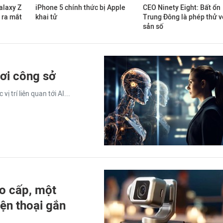
laxy Z
iPhone 5 chính thức bị Apple
CEO Ninety Eight: Bất ổn
 ra mắt
khai tử
Trung Đông là phép thử vớ
sản số
nơi công sở
ị trí liên quan tới AI...
o cấp, một
ện thoại gắn