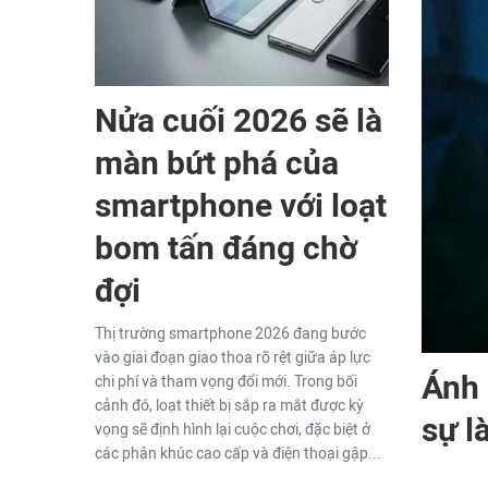
Nửa cuối 2026 sẽ là
màn bứt phá của
smartphone với loạt
bom tấn đáng chờ
đợi
Thị trường smartphone 2026 đang bước
vào giai đoạn giao thoa rõ rệt giữa áp lực
Ánh 
chi phí và tham vọng đổi mới. Trong bối
cảnh đó, loạt thiết bị sắp ra mắt được kỳ
sự l
vọng sẽ định hình lại cuộc chơi, đặc biệt ở
các phân khúc cao cấp và điện thoại gập...