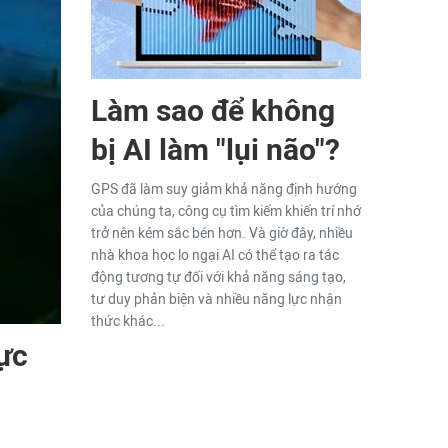
Làm sao để không
bị AI làm "lụi não"?
GPS đã làm suy giảm khả năng định hướng
của chúng ta, công cụ tìm kiếm khiến trí nhớ
trở nên kém sắc bén hơn. Và giờ đây, nhiều
nhà khoa học lo ngại AI có thể tạo ra tác
động tương tự đối với khả năng sáng tạo,
tư duy phản biện và nhiều năng lực nhận
thức khác...
ực