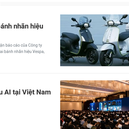
bánh nhãn hiệu
hận báo cáo của Công ty
hai bánh nhãn hiệu Vespa,
u AI tại Việt Nam