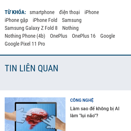
TỪ KHÓA:
smartphone
điện thoại
iPhone
iPhone gập
iPhone Fold
Samsung
Samsung Galaxy Z Fold 8
Nothing
Nothing Phone (4b)
OnePlus
OnePlus 16
Google
Google Pixel 11 Pro
TIN LIÊN QUAN
CÔNG NGHỆ
Làm sao để không bị AI
làm "lụi não"?