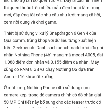
inch, hỗ trợ tần số quét 120 Hz. Đây là cấu hình hiển
thị quen thuộc trên nhiều mẫu điện thoại tầm trung
mới, đáp ứng tốt các nhu cầu như lướt mạng xã hội,
xem nội dung và chơi game.
Thiết bị sử dụng vi xử lý Snapdragon 6 Gen 4 của
Qualcomm, trùng khớp với dữ liệu từng xuất hiện
trên Geekbench. Danh sách benchmark trước đó ghi
nhận Nothing Phone (4b) mang mã model A005, đạt
1.088 điểm đơn nhân và 3.155 điểm đa nhân. Máy
cũng có RAM 8 GB và chạy Nothing OS dựa trên
Android 16 khi xuất xưởng.
Ở mặt lưng, Nothing Phone (4b) sử dụng cụm
camera kép, trong đó camera chính có độ phân giải
50 MP. Chi tiết này bổ sung cho các teaser trước đó