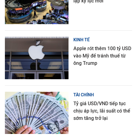
lập kỷ lục mới
KINH TẾ
Apple rót thêm 100 tỷ USD
vào Mỹ để tránh thuế từ
ông Trump
TÀI CHÍNH
Tỷ giá USD/VND tiếp tục
chịu áp lực, lãi suất có thể
sớm tăng trở lại