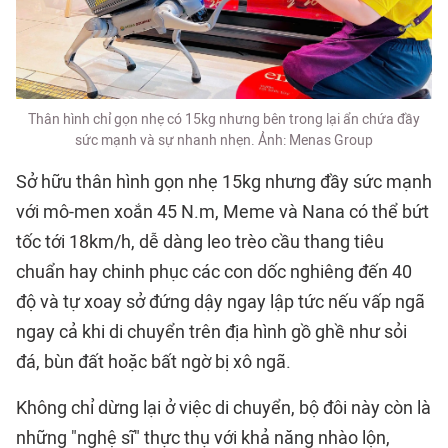
Thân hình chỉ gọn nhẹ có 15kg nhưng bên trong lại ẩn chứa đầy
sức mạnh và sự nhanh nhẹn. Ảnh: Menas Group
Sở hữu thân hình gọn nhẹ 15kg nhưng đầy sức mạnh
với mô-men xoắn 45 N.m, Meme và Nana có thể bứt
tốc tới 18km/h, dễ dàng leo trèo cầu thang tiêu
chuẩn hay chinh phục các con dốc nghiêng đến 40
độ và tự xoay sở đứng dậy ngay lập tức nếu vấp ngã
ngay cả khi di chuyển trên địa hình gồ ghề như sỏi
đá, bùn đất hoặc bất ngờ bị xô ngã.
Không chỉ dừng lại ở việc di chuyển, bộ đôi này còn là
những "nghệ sĩ" thực thụ với khả năng nhào lộn,