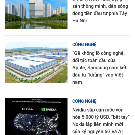
sản thông minh, dẫn sóng
dòng tiền đầu tư phía Tây
Hà Nội
CÔNG NGHỆ
“Gã khổng lồ công nghệ,
đối tác toàn cầu của
Apple, Samsung cam kết
đầu tư “khủng” vào Việt
nam
CÔNG NGHỆ
Nvidia sắp cán mốc vốn
hóa 5.000 tỷ USD, “bắt tay”
Nokia lập liên minh mới
của kỷ nguyên 6G và AI