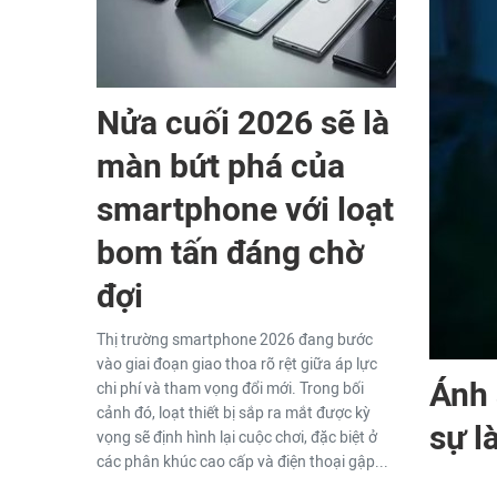
Nửa cuối 2026 sẽ là
màn bứt phá của
smartphone với loạt
bom tấn đáng chờ
đợi
Thị trường smartphone 2026 đang bước
vào giai đoạn giao thoa rõ rệt giữa áp lực
Ánh 
chi phí và tham vọng đổi mới. Trong bối
cảnh đó, loạt thiết bị sắp ra mắt được kỳ
sự l
vọng sẽ định hình lại cuộc chơi, đặc biệt ở
các phân khúc cao cấp và điện thoại gập...