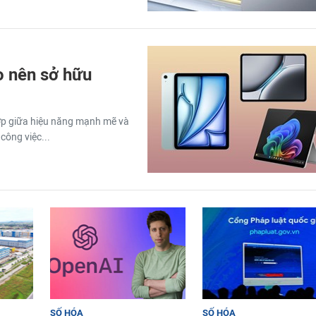
o nên sở hữu
hợp giữa hiệu năng mạnh mẽ và
công việc...
SỐ HÓA
SỐ HÓA