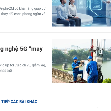
Delphi-2M có khả năng giúp dự
g thay đổi cách phòng ngừa và
ng nghệ 5G “may
iúp tối ưu dịch vụ, giảm lag,
át triển...
 TIẾP CÁC BÀI KHÁC