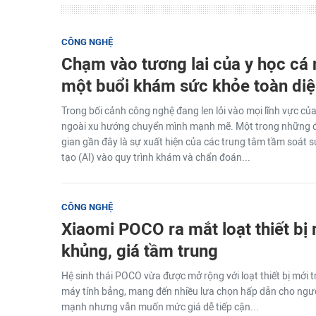
CÔNG NGHỆ
Chạm vào tương lai của y học cá 
một buổi khám sức khỏe toàn diệ
Trong bối cảnh công nghệ đang len lỏi vào mọi lĩnh vực củ
ngoài xu hướng chuyển mình mạnh mẽ. Một trong những đ
gian gần đây là sự xuất hiện của các trung tâm tầm soát s
tạo (AI) vào quy trình khám và chẩn đoán...
CÔNG NGHỆ
Xiaomi POCO ra mắt loạt thiết bị
khủng, giá tầm trung
Hệ sinh thái POCO vừa được mở rộng với loạt thiết bị mới 
máy tính bảng, mang đến nhiều lựa chọn hấp dẫn cho ngườ
mạnh nhưng vẫn muốn mức giá dễ tiếp cận...