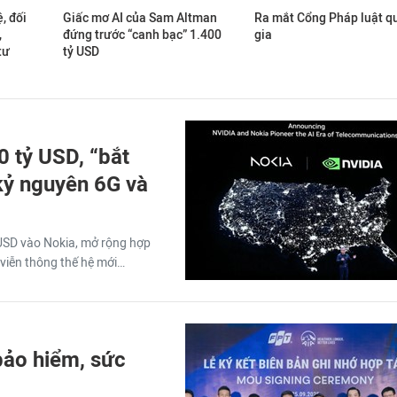
, đối
Giấc mơ AI của Sam Altman
Ra mắt Cổng Pháp luật q
,
đứng trước “canh bạc” 1.400
gia
tư
tỷ USD
 tỷ USD, “bắt
 kỷ nguyên 6G và
 USD vào Nokia, mở rộng hợp
ệ viễn thông thế hệ mới…
bảo hiểm, sức