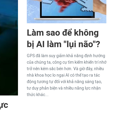
Làm sao để không
bị AI làm "lụi não"?
GPS đã làm suy giảm khả năng định hướng
của chúng ta, công cụ tìm kiếm khiến trí nhớ
trở nên kém sắc bén hơn. Và giờ đây, nhiều
nhà khoa học lo ngại AI có thể tạo ra tác
động tương tự đối với khả năng sáng tạo,
tư duy phản biện và nhiều năng lực nhận
thức khác...
ực