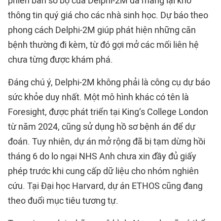
phiên bản sơ bộ của Delphi-2M đã mang lại kho
thông tin quý giá cho các nhà sinh học. Dự báo theo
phong cách Delphi-2M giúp phát hiện những căn
bệnh thường đi kèm, từ đó gợi mở các mối liên hệ
chưa từng được khám phá.
Đáng chú ý, Delphi-2M không phải là công cụ dự báo
sức khỏe duy nhất. Một mô hình khác có tên là
Foresight, được phát triển tại King’s College London
từ năm 2024, cũng sử dụng hồ sơ bệnh án để dự
đoán. Tuy nhiên, dự án mở rộng đã bị tạm dừng hồi
tháng 6 do lo ngại NHS Anh chưa xin đầy đủ giấy
phép trước khi cung cấp dữ liệu cho nhóm nghiên
cứu. Tại Đại học Harvard, dự án ETHOS cũng đang
theo đuổi mục tiêu tương tự.