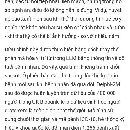
bản, các từ nối tiếp nhau liền mạch, nhưng trong hồ
sơ bệnh án, điều đó không hẳn là đúng. Ví dụ, huyết
áp cao xuất hiện sau khi thử thai dương tính sẽ có ý
nghĩa rất khác nếu hai sự kiện chỉ cách nhau vài tuần
- khi thai kỳ có thể bị ảnh hưởng - so với nhiều năm.
Điều chỉnh này được thực hiện bằng cách thay thế
phần mã hóa vị trí từ trong LLM bằng thông tin về độ
tuổi bệnh nhân. Dù vậy, quá trình không tránh khỏi
sai sót. Ở phiên bản đầu, hệ thống đôi khi dự đoán
bệnh mới sau khi bệnh nhân đã qua đời. Delphi-2M
sau đó được huấn luyện trên dữ liệu của 400.000
người trong UK Biobank, kho dữ liệu sinh học người
được xem là toàn diện nhất thế giới. Mô hình sử
dụng chuỗi thời gian và mã bệnh ICD-10, hệ thống ký
hiệu y khoa quốc tế, để nhận diện 1.256 bệnh xuất