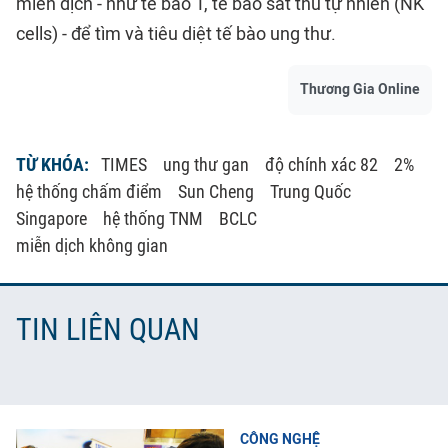
miễn dịch - như tế bào T, tế bào sát thủ tự nhiên (NK
cells) - để tìm và tiêu diệt tế bào ung thư.
Thương Gia Online
TỪ KHÓA:
TIMES
ung thư gan
độ chính xác 82
2%
hệ thống chấm điểm
Sun Cheng
Trung Quốc
Singapore
hệ thống TNM
BCLC
miễn dịch không gian
TIN LIÊN QUAN
CÔNG NGHỆ