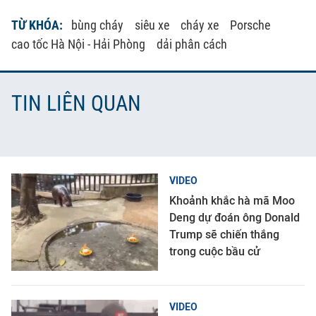
TỪ KHÓA:
bùng cháy
siêu xe
cháy xe
Porsche
cao tốc Hà Nội - Hải Phòng
dải phân cách
TIN LIÊN QUAN
VIDEO
Khoảnh khắc hà mã Moo
Deng dự đoán ông Donald
Trump sẽ chiến thắng
trong cuộc bầu cử
VIDEO