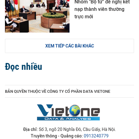
Nhóm "Bộ tứ" đề nghị kết
nạp thành viên thường
trực mới
XEM TIẾP CÁC BÀI KHÁC
Đọc nhiều
BẢN QUYỀN THUỘC VỀ CÔNG TY CỔ PHẦN DATA VIETONE
Địa chỉ:
Số 3, ngõ 20 Nghĩa Đô, Cầu Giấy, Hà Nội.
Truyền thông - Quảng cáo:
0913240779