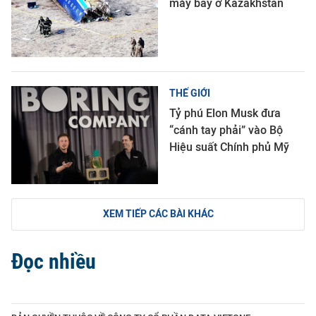
máy bay ở Kazakhstan
THẾ GIỚI
Tỷ phú Elon Musk đưa
“cánh tay phải” vào Bộ
Hiệu suất Chính phủ Mỹ
XEM TIẾP CÁC BÀI KHÁC
Đọc nhiều