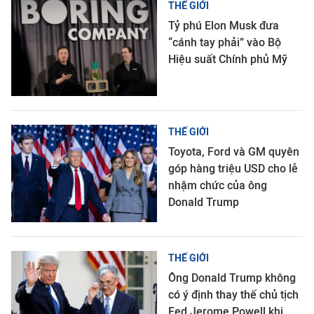
THẾ GIỚI
Tỷ phú Elon Musk đưa
“cánh tay phải” vào Bộ
Hiệu suất Chính phủ Mỹ
THẾ GIỚI
Toyota, Ford và GM quyên
góp hàng triệu USD cho lễ
nhậm chức của ông
Donald Trump
THẾ GIỚI
Ông Donald Trump không
có ý định thay thế chủ tịch
Fed Jerome Powell khi