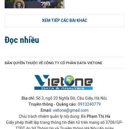
XEM TIẾP CÁC BÀI KHÁC
Đọc nhiều
BẢN QUYỀN THUỘC VỀ CÔNG TY CỔ PHẦN DATA VIETONE
Địa chỉ:
Số 3, ngõ 20 Nghĩa Đô, Cầu Giấy, Hà Nội.
Truyền thông - Quảng cáo:
0913240779
Email:
vietone@gmail.com
Chịu trách nhiệm quản lý nội dung: Bà
Phạm Thị Hà
Giấy phép thiết lập trang thông tin điện tử trên mạng số 3708/GP-
TTĐT do Sở Thông tin và Truyền thông Hà Nội cấp ngày