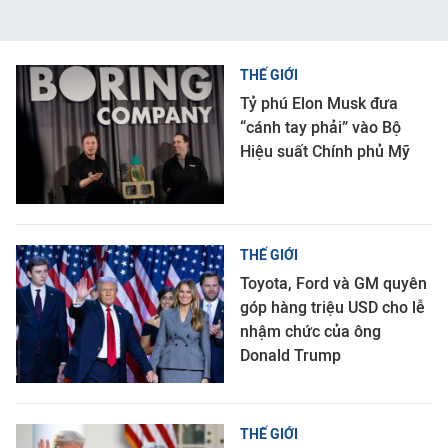
THẾ GIỚI
Tỷ phú Elon Musk đưa
“cánh tay phải” vào Bộ
Hiệu suất Chính phủ Mỹ
THẾ GIỚI
Toyota, Ford và GM quyên
góp hàng triệu USD cho lễ
nhậm chức của ông
Donald Trump
THẾ GIỚI