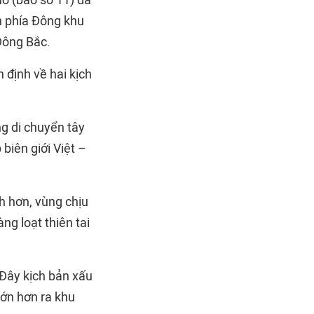
o (bão số 11) đã
n phía Đông khu
Đông Bắc.
 định về hai kịch
ng di chuyển tây
biên giới Việt –
h hơn, vùng chịu
g loạt thiên tai
 Đây kịch bản xấu
lớn hơn ra khu