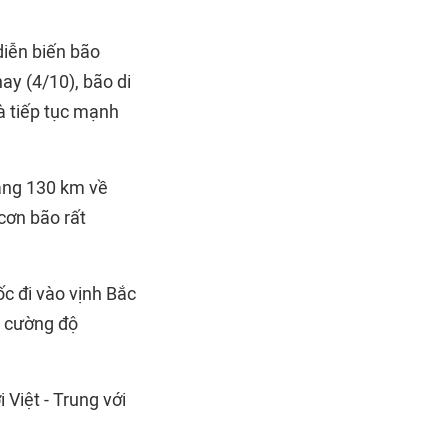
diễn biến bão
ay (4/10), bão di
à tiếp tục mạnh
ảng 130 km về
cơn bão rất
c đi vào vịnh Bắc
i cường độ
Việt - Trung với