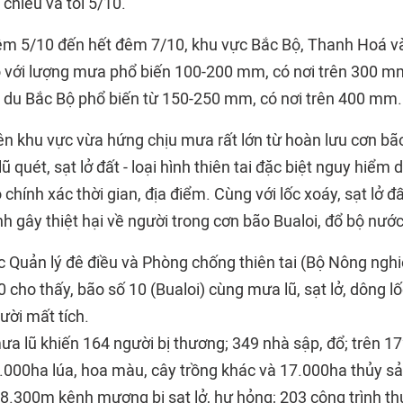
 chiều và tối 5/10.
êm 5/10 đến hết đêm 7/10, khu vực Bắc Bộ, Thanh Hoá v
o với lượng mưa phổ biến 100-200 mm, có nơi trên 300 mm
g du Bắc Bộ phổ biến từ 150-250 mm, có nơi trên 400 mm.
ên khu vực vừa hứng chịu mưa rất lớn từ hoàn lưu cơn bã
lũ quét, sạt lở đất - loại hình thiên tai đặc biệt nguy hiểm 
hính xác thời gian, địa điểm. Cùng với lốc xoáy, sạt lở đất
 gây thiệt hại về người trong cơn bão Bualoi, đổ bộ nước
 Quản lý đê điều và Phòng chống thiên tai (Bộ Nông ngh
 cho thấy, bão số 10 (Bualoi) cùng mưa lũ, sạt lở, dông l
ười mất tích.
ưa lũ khiến 164 người bị thương; 349 nhà sập, đổ; trên 1
.000ha lúa, hoa màu, cây trồng khác và 17.000ha thủy sản 
 58.300m kênh mương bị sạt lở, hư hỏng; 203 công trình thủ