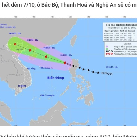
hết đêm 7/10, ở Bắc Bộ, Thanh Hoá và Nghệ An sẽ có mưa