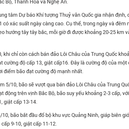
ắc Bộ, Thanh Hoá và Nghệ An.
ung tâm Dự báo Khí tượng Thuỷ văn Quốc gia nhận định, 
1 có xác suất ngày càng cao. Cụ thể, trong ngày và đêm n
o hướng tây tây bắc, mỗi giờ đi được khoảng 20-25 km v
, khi chỉ còn cách bán đảo Lôi Châu của Trung Quốc kho
ạt cường độ cấp 13, giật cấp16. Đây là cường độ của một 
ời điểm bão đạt cường độ mạnh nhất.
m 5/10, bão sẽ vượt qua bán đảo Lôi Châu của Trung Quố
ạt động trên vịnh Bắc Bộ, bão suy yếu khoảng 2-3 cấp, vớ
, giật cấp 13-14.
0, bão bắt đầu đổ bộ khu vực Quảng Ninh, giáp biên giới 
cấp 9-10, giật cấp 11-12.