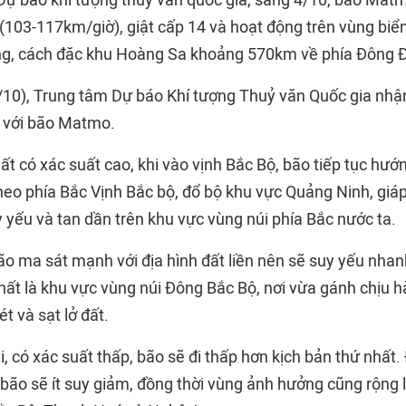
ự báo khí tượng thủy văn quốc gia, sáng 4/10, bão Matm
(103-117km/giờ), giật cấp 14 và hoạt động trên vùng biể
ng, cách đặc khu Hoàng Sa khoảng 570km về phía Đông 
/10), Trung tâm Dự báo Khí tượng Thuỷ văn Quốc gia nhận
a với bão Matmo.
ất có xác suất cao, khi vào vịnh Bắc Bộ, bão tiếp tục hướ
heo phía Bắc Vịnh Bắc bộ, đổ bộ khu vực Quảng Ninh, giáp 
 yếu và tan dần trên khu vực vùng núi phía Bắc nước ta.
ão ma sát mạnh với địa hình đất liền nên sẽ suy yếu nhan
t là khu vực vùng núi Đông Bắc Bộ, nơi vừa gánh chịu hàn
t và sạt lở đất.
i, có xác suất thấp, bão sẽ đi thấp hơn kịch bản thứ nhất.
bão sẽ ít suy giảm, đồng thời vùng ảnh hưởng cũng rộng 