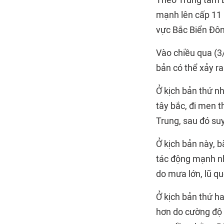
Theo Trung tâm D
mạnh lên cấp 11 
vực Bắc Biển Đô
Vào chiều qua (3
bản có thể xảy r
Ở kịch bản thứ nh
tây bắc, đi men t
Trung, sau đó suy
Ở kịch bản này, b
tác động mạnh nhấ
do mưa lớn, lũ qué
Ở kịch bản thứ ha
hơn do cường độ 