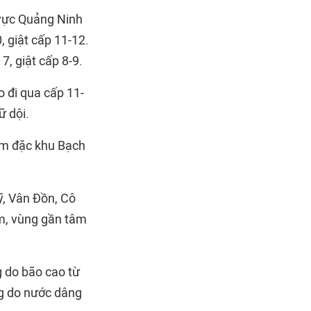
u vực Quảng Ninh
 giật cấp 11-12.
7, giật cấp 8-9.
 đi qua cấp 11-
ữ dội.
ồm đặc khu Bạch
ỹ, Vân Đồn, Cô
 m, vùng gần tâm
 do bão cao từ
ng do nước dâng