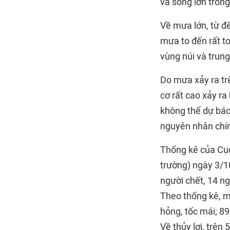
và sóng lớn trong
Về mưa lớn, từ đ
mưa to đến rất t
vùng núi và trun
Do mưa xảy ra tr
cơ rất cao xảy ra 
không thể dự báo c
nguyên nhân chính
Thống kê của Cục
trường) ngày 3/10
người chết, 14 ng
Theo thống kê, m
hỏng, tốc mái; 89
Về thủy lợi, trên