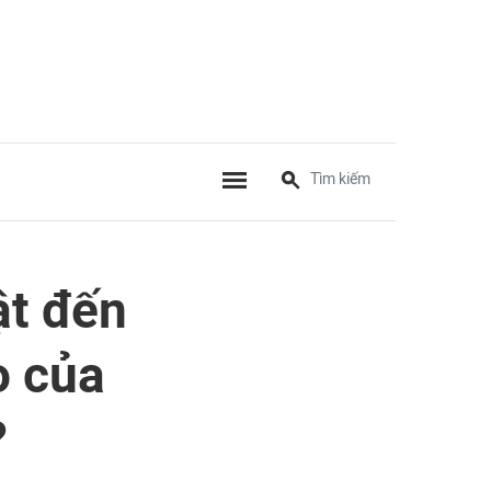
ật đến
o của
?