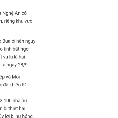
à Nghệ An có
, riêng khu vực
o Bualoi nên nguy
do tính bất ngờ,
 và lũ là hai
 ta ngày 28/9.
iệp và Môi
ốc đã khiến 51
72.100 nhà hư
bị thiệt hại.
y lợi bị hư hỏng.