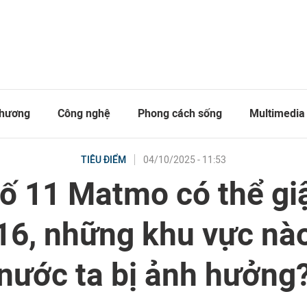
thương
Công nghệ
Phong cách sống
Multimedia
04/10/2025 - 11:53
TIÊU ĐIỂM
ố 11 Matmo có thể gi
16, những khu vực nà
nước ta bị ảnh hưởng