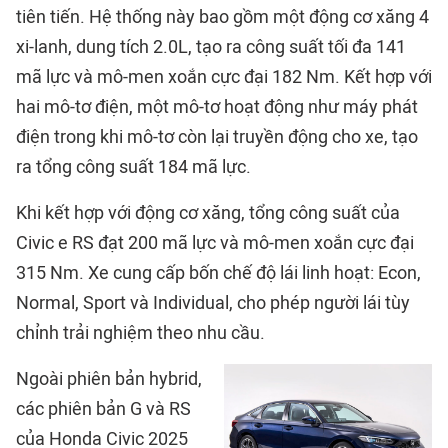
tiên tiến. Hệ thống này bao gồm một động cơ xăng 4
xi-lanh, dung tích 2.0L, tạo ra công suất tối đa 141
mã lực và mô-men xoắn cực đại 182 Nm. Kết hợp với
hai mô-tơ điện, một mô-tơ hoạt động như máy phát
điện trong khi mô-tơ còn lại truyền động cho xe, tạo
ra tổng công suất 184 mã lực.
Khi kết hợp với động cơ xăng, tổng công suất của
Civic e RS đạt 200 mã lực và mô-men xoắn cực đại
315 Nm. Xe cung cấp bốn chế độ lái linh hoạt: Econ,
Normal, Sport và Individual, cho phép người lái tùy
chỉnh trải nghiệm theo nhu cầu.
Ngoài phiên bản hybrid,
các phiên bản G và RS
của Honda Civic 2025