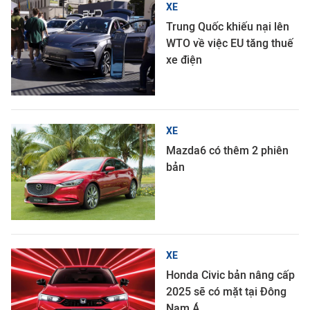
XE
Trung Quốc khiếu nại lên
WTO về việc EU tăng thuế
xe điện
XE
Mazda6 có thêm 2 phiên
bản
XE
Honda Civic bản nâng cấp
2025 sẽ có mặt tại Đông
Nam Á