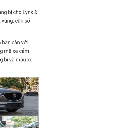
ng bị cho Lynk &
2 vùng, cần số
 bàn cân với
ồng mê xe cảm
g bị và mẫu xe