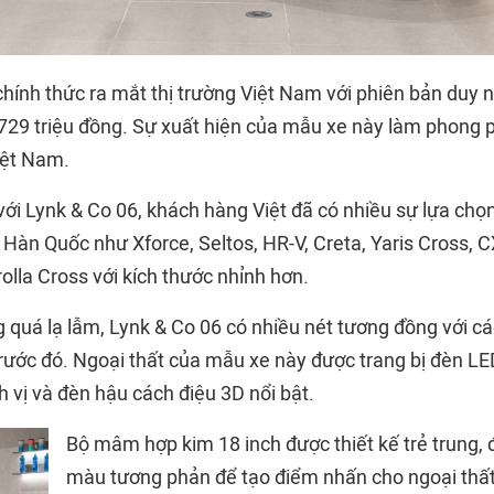
chính thức ra mắt thị trường Việt Nam với phiên bản duy 
 729 triệu đồng. Sự xuất hiện của mẫu xe này làm phong
iệt Nam.
ới Lynk & Co 06, khách hàng Việt đã có nhiều sự lựa chọ
 Hàn Quốc như Xforce, Seltos, HR-V, Creta, Yaris Cross, 
lla Cross với kích thước nhỉnh hơn.
g quá lạ lẫm, Lynk & Co 06 có nhiều nét tương đồng với cá
trước đó. Ngoại thất của mẫu xe này được trang bị đèn LE
h vị và đèn hậu cách điệu 3D nổi bật.
Bộ mâm hợp kim 18 inch được thiết kế trẻ trung, 
màu tương phản để tạo điểm nhấn cho ngoại thất