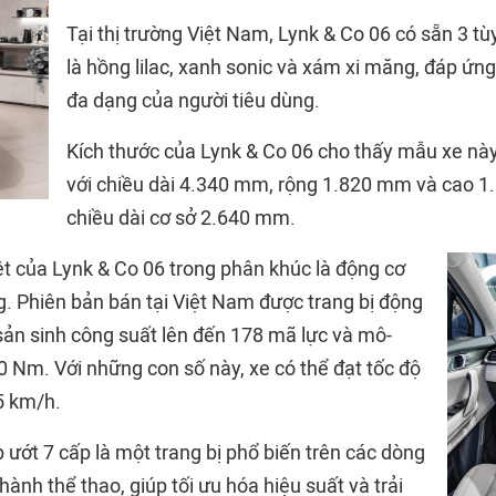
Tại thị trường Việt Nam, Lynk & Co 06 có sẵn 3 t
là hồng lilac, xanh sonic và xám xi măng, đáp ứng
đa dạng của người tiêu dùng.
Kích thước của Lynk & Co 06 cho thấy mẫu xe này
với chiều dài 4.340 mm, rộng 1.820 mm và cao 
chiều dài cơ sở 2.640 mm.
ệt của Lynk & Co 06 trong phân khúc là động cơ
g. Phiên bản bán tại Việt Nam được trang bị động
 sản sinh công suất lên đến 178 mã lực và mô-
 Nm. Với những con số này, xe có thể đạt tốc độ
5 km/h.
 ướt 7 cấp là một trang bị phổ biến trên các dòng
hành thể thao, giúp tối ưu hóa hiệu suất và trải