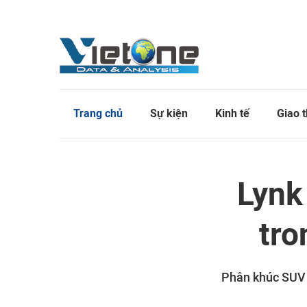
Trang chủ
Sự kiện
Kinh tế
Giao 
Lynk
tro
Phân khúc SUV h