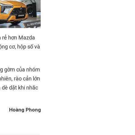
và rẻ hơn Mazda
ộng cơ, hộp số và
đáng gờm của nhóm
hiên, rào cản lớn
 dè dặt khi nhắc
Hoàng Phong