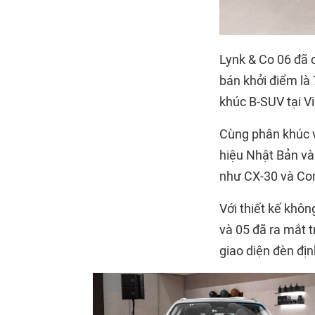
Lynk & Co 06 đã 
bán khởi điểm là
khúc B-SUV tại V
Cùng phân khúc v
hiệu Nhật Bản và
như CX-30 và Coro
Với thiết kế khôn
và 05 đã ra mắt 
giao diện đèn địn