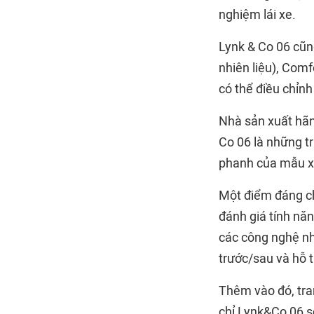
nghiệm lái xe.
Lynk & Co 06 cũn
nhiên liệu), Comf
có thể điều chỉnh
Nhà sản xuất hãng
Co 06 là những t
phanh của mẫu xe
Một điểm đáng ch
đánh giá tính nă
các công nghệ nh
trước/sau và hỗ t
Thêm vào đó, tra
chỉ Lynk&Co 06 s