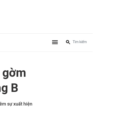
g gờm
ng B
hêm sự xuất hiện