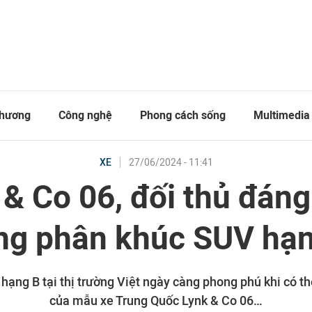
thương
Công nghệ
Phong cách sống
Multimedia
27/06/2024 - 11:41
XE
 & Co 06, đối thủ đán
ng phân khúc SUV hạ
ạng B tại thị trường Việt ngày càng phong phú khi có t
của mẫu xe Trung Quốc Lynk & Co 06…