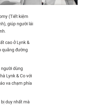
nomy (Tiết kiệm
h), giúp người lái
ình.
ất cao ở Lynk &
cho quãng đường
 người dùng
hà Lynk & Co với
báo va chạm phía
 bị duy nhất mà