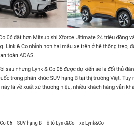
 Co 06 đắt hơn Mitsubishi Xforce Ultimate 24 triệu đồng 
g. Link & Co nhỉnh hơn hai mẫu xe trên ở hệ thống treo, đ
 an toàn ADAS.
đời sau nhưng Lynk & Co 06 được dự kiến sẽ là đối thủ 
ốc trong phân khúc SUV hạng B tại thị trường Việt. Tuy n
 này là về xuất xứ thương hiệu, nhiều khách hàng vẫn khá
 Co 06
SUV hạng B
ô tô Lynk&Co
xe Lynk&Co