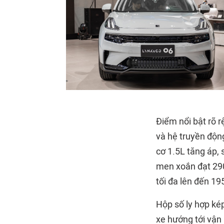
Điểm nổi bật rõ r
và hệ truyền độn
cơ 1.5L tăng áp,
men xoắn đạt 290
tối đa lên đến 19
Hộp số ly hợp kép
xe hướng tới vận 