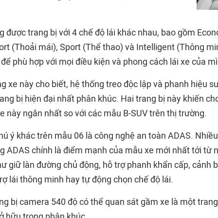
g được trang bị với 4 chế độ lái khác nhau, bao gồm Eco
ort (Thoải mái), Sport (Thể thao) và Intelligent (Thông min
 để phù hợp với mọi điều kiện và phong cách lái xe của m
 xe này cho biết, hệ thống treo độc lập và phanh hiệu su
rang bị hiện đại nhất phân khúc. Hai trang bị này khiến 
 này ngắn nhất so với các mẫu B-SUV trên thị trường.
ú ý khác trên mẫu 06 là công nghệ an toàn ADAS. Nhiều
ng ADAS chính là điểm mạnh của mẫu xe mới nhất tới từ n
ư giữ làn đường chủ động, hỗ trợ phanh khẩn cấp, cảnh 
rợ lái thông minh hay tự động chọn chế độ lái.
ng bị camera 540 độ có thể quan sát gầm xe là một trang
ở hữu trong phân khúc.