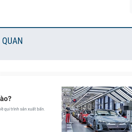
N QUAN
nào?
về qui trình sản xuất bẩn.