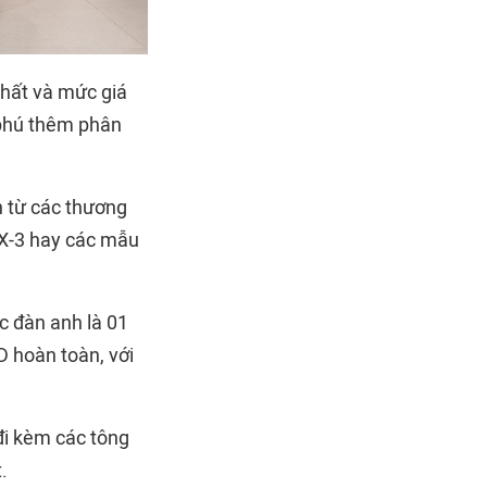
nhất và mức giá
 phú thêm phân
n từ các thương
CX-3 hay các mẫu
c đàn anh là 01
D hoàn toàn, với
đi kèm các tông
.