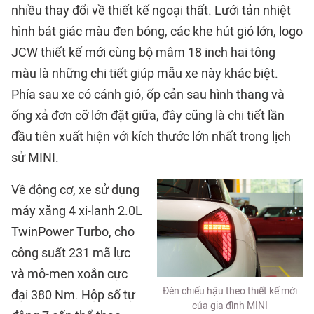
nhiều thay đổi về thiết kế ngoại thất. Lưới tản nhiệt
hình bát giác màu đen bóng, các khe hút gió lớn, logo
JCW thiết kế mới cùng bộ mâm 18 inch hai tông
màu là những chi tiết giúp mẫu xe này khác biệt.
Phía sau xe có cánh gió, ốp cản sau hình thang và
ống xả đơn cỡ lớn đặt giữa, đây cũng là chi tiết lần
đầu tiên xuất hiện với kích thước lớn nhất trong lịch
sử MINI.
Về động cơ, xe sử dụng
máy xăng 4 xi-lanh 2.0L
TwinPower Turbo, cho
công suất 231 mã lực
và mô-men xoắn cực
Đèn chiếu hậu theo thiết kế mới
đại 380 Nm. Hộp số tự
của gia đình MINI