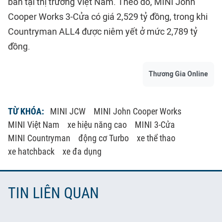
bản tại thị trường Việt Nam. Theo đó, MINI John
Cooper Works 3-Cửa có giá 2,529 tỷ đồng, trong khi
Countryman ALL4 được niêm yết ở mức 2,789 tỷ
đồng.
Thương Gia Online
TỪ KHÓA:
MINI JCW
MINI John Cooper Works
MINI Việt Nam
xe hiệu năng cao
MINI 3-Cửa
MINI Countryman
động cơ Turbo
xe thể thao
xe hatchback
xe đa dụng
TIN LIÊN QUAN