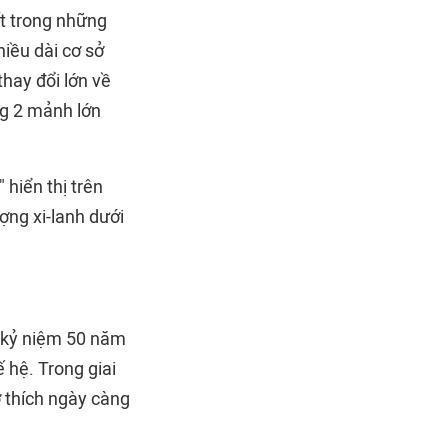
t trong những
iều dài cơ sở
thay đổi lớn về
ng 2 mảnh lớn
hiển thị trên
ợng xi-lanh dưới
ể kỷ niệm 50 năm
 hệ. Trong giai
ở thích ngày càng