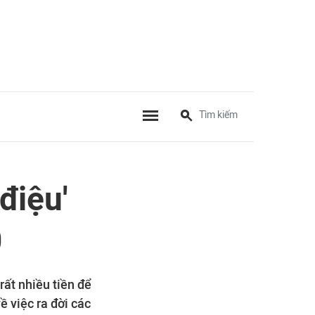
điệu'
0
rất nhiều tiền để
ề việc ra đời các