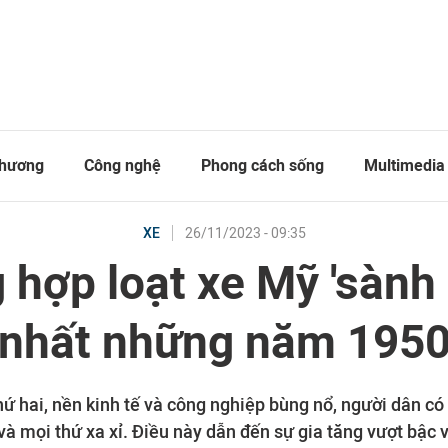
thương
Công nghệ
Phong cách sống
Multimedia
26/11/2023 - 09:35
XE
 hợp loạt xe Mỹ 'sành 
nhất những năm 195
ứ hai, nền kinh tế và công nghiệp bùng nổ, người dân có 
và mọi thứ xa xỉ. Điều này dẫn đến sự gia tăng vượt bậc v