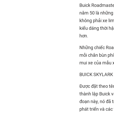
Buick Roadmaster
năm 50 là những 
không phải xe lim
kiểu dáng thời h
hơn.
Những chiếc Road
mỗi chắn bùn phía
mui xe của mẫu x
BUICK SKYLARK
Được đặt theo tê
thành lập Buick v
đoạn này, nó đã t
phát triển và các