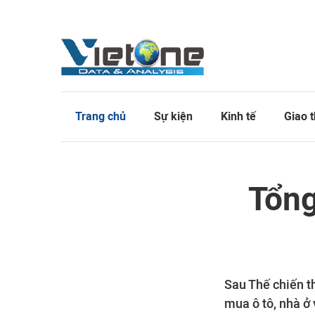
Trang chủ
Sự kiện
Kinh tế
Giao 
Tổng
Sau Thế chiến th
mua ô tô, nhà ở 