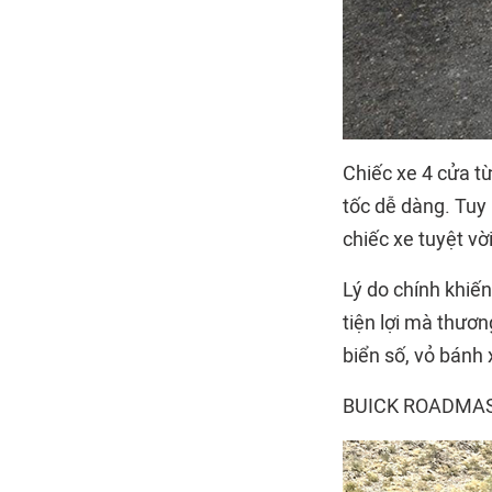
Chiếc xe 4 cửa t
tốc dễ dàng. Tuy
chiếc xe tuyệt v
Lý do chính khiến
tiện lợi mà thươ
biển số, vỏ bánh 
BUICK ROADMA