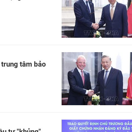
 trung tâm bảo
đầu tư "khủng"