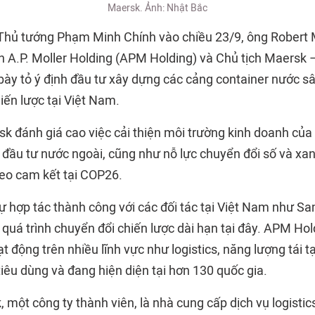
Maersk. Ảnh: Nhật Bắc
 Thủ tướng Phạm Minh Chính vào chiều 23/9, ông Robert
n A.P. Moller Holding (APM Holding) và Chủ tịch Maersk 
ày tỏ ý định đầu tư xây dựng các cảng container nước sâ
hiến lược tại Việt Nam.
k đánh giá cao việc cải thiện môi trường kinh doanh của
à đầu tư nước ngoài, cũng như nỗ lực chuyển đổi số và xa
heo cam kết tại COP26.
ự hợp tác thành công với các đối tác tại Việt Nam như 
quá trình chuyển đổi chiến lược dài hạn tại đây. APM Hold
 động trên nhiều lĩnh vực như logistics, năng lượng tái tạ
iêu dùng và đang hiện diện tại hơn 130 quốc gia.
 một công ty thành viên, là nhà cung cấp dịch vụ logistics