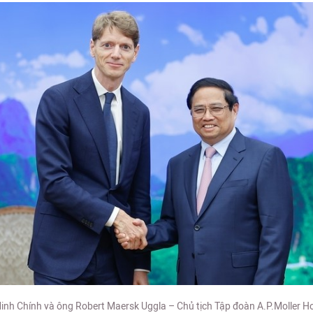
h Chính và ông Robert Maersk Uggla – Chủ tịch Tập đoàn A.P.Moller Ho