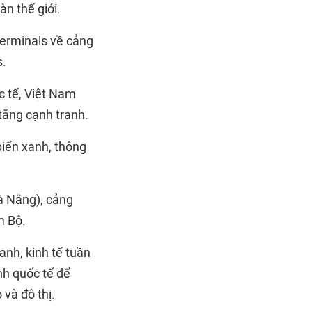
n thế giới.
erminals về cảng
s.
c tế, Việt Nam
 tăng cạnh tranh.
biển xanh
, thông
à Nẵng), cảng
m Bộ.
nh, kinh tế tuần
nh quốc tế để
 và đô thị.