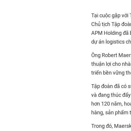
Tại cuộc gặp với
Chủ tịch Tập đoà
APM Holding đã b
dự án logistics c
Ông Robert Maers
thuận lợi cho nh
triển bền vững t
Tập đoàn đã có s
và đang thúc đẩy 
hơn 120 năm, hoạt
hàng, sản phẩm t
Trong đó, Maersk,