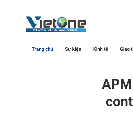
Trang chủ
Sự kiện
Kinh tế
Giao 
APM 
cont