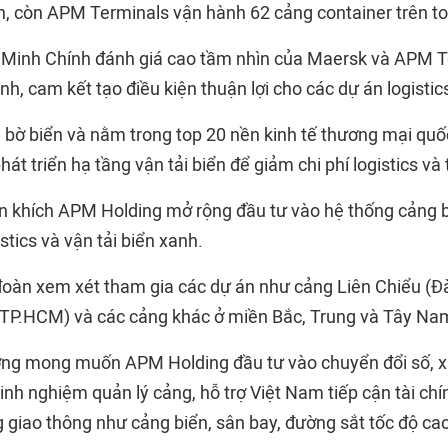
, còn APM Terminals vận hành 62 cảng container trên toà
Minh Chính đánh giá cao tầm nhìn của Maersk và APM T
h, cam kết tạo điều kiện thuận lợi cho các dự án logistic
 bờ biển và nằm trong top 20 nền kinh tế thương mại quố
t triển hạ tầng vận tải biển để giảm chi phí logistics và
n khích APM Holding mở rộng đầu tư vào hệ thống
cảng 
stics và vận tải biển xanh.
đoàn xem xét tham gia các dự án như cảng Liên Chiểu (Đ
(TP.HCM) và các cảng khác ở miền Bắc, Trung và Tây Na
ớng mong muốn APM Holding đầu tư vào chuyển đổi số, xa
inh nghiệm quản lý cảng, hỗ trợ Việt Nam tiếp cận tài chí
g giao thông như cảng biển, sân bay, đường sắt tốc độ cao