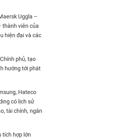
 Maersk Uggla –
– thành viên của
u hiện đại và các
 Chính phủ, tạo
nh hướng tới phát
Samsung, Hateco
ing có lịch sử
o, tài chính, ngân
 tích hợp lớn