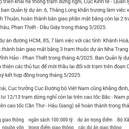
 triển khai hệ thống trạm dừng nghỉ, Cục Kinh tế - Quản l
 ban Quản lý dự án: 6, Thăng Long khẩn trương làm việc v
nh Thuận, hoàn thành bàn giao phần mặt bằng còn lại 2 t
Châu, Phan Thiết - Dầu Giây trong tháng 3/2025.
dự án đường HCM, 85, 7 làm việc với các tỉnh: Khánh Hoà
n thành bàn giao mặt bằng 3 trạm thuộc dự án Nha Tran
Vĩnh Hảo - Phan Thiết trong tháng 4/2025. Ban Quản lý 
thiện các thủ tục để mời thầu lại đối với trạm trên đoạn
ký kết hợp đồng trong tháng 5/2025.
ái, Cục trưởng Cục Đường bộ Việt Nam cũng khẳng định, 
tư 12/13 trạm dừng nghỉ còn lại trên cao tốc Bắc - Nam p
rên cao tốc Cần Thơ - Hậu Giang) sẽ hoàn thành trong thá
g giao thông
ngân sách 100.000 tỷ
dự án trọng điểm
Bộ X
nguồn vốn
trọng điểm giao thông
các dự án giao thông