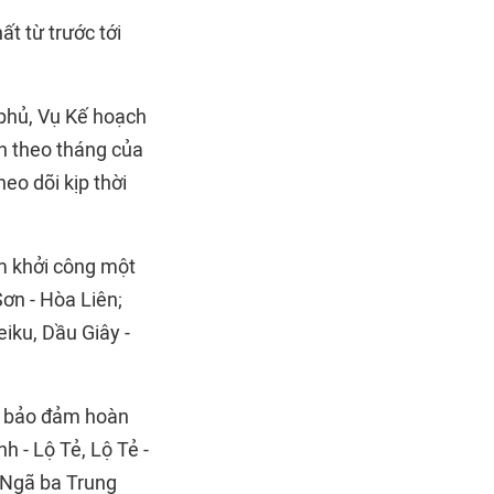
ất từ trước tới
 phủ, Vụ Kế hoạch
ân theo tháng của
eo dõi kịp thời
m khởi công một
ơn - Hòa Liên;
iku, Dầu Giây -
n, bảo đảm hoàn
h - Lộ Tẻ, Lộ Tẻ -
 Ngã ba Trung