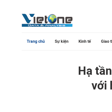
Trang chủ
Sự kiện
Kinh tế
Giao 
Hạ tần
với