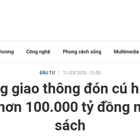
thương
Công nghệ
Phong cách sống
Multimedia
11/03/2025 - 13:50
ĐẦU TƯ
g giao thông đón cú h
 hơn 100.000 tỷ đồng 
sách