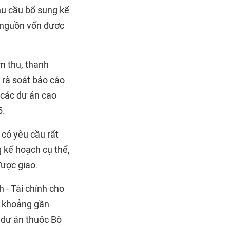
hu cầu bổ sung kế
 nguồn vốn được
m thu, thanh
 rà soát báo cáo
o các dự án cao
5.
có yêu cầu rất
 kế hoạch cụ thể,
được giao.
 - Tài chính cho
ân khoảng gần
ý dự án thuộc Bộ