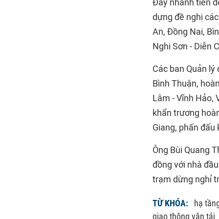
Đẩy nhanh tiến độ
dựng đề nghị các
An, Đồng Nai, Bì
Nghi Sơn - Diễn 
Các ban Quản lý 
Bình Thuận, hoà
Lâm - Vĩnh Hảo, 
khẩn trương hoàn 
Giang, phấn đấu 
Ông Bùi Quang Th
đồng với nhà đầu 
trạm dừng nghỉ t
TỪ KHÓA:
hạ tần
giao thông vận tải