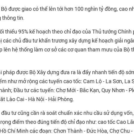
Bộ được giao có thể lên tới hơn 100 nghìn tỷ đồng, cao nh
 thông tin.
ối thiểu 95% kế hoạch theo chỉ đạo của Thủ tướng Chính
ghị các chủ đầu tư khẩn trương xây dựng kế hoạch giải ng
p lên hệ thống làm cơ sở các cơ quan tham mưu của Bộ th
ải pháp được Bộ Xây dựng đưa ra là đẩy nhanh tiến độ sớ
iểm như mở rộng các tuyến cao tốc: Cam Lộ - La Sơn, La S
ành; Đầu tư các tuyến: Chợ Mới - Bắc Kạn, Quy Nhơn - Ple
t Lào Cai - Hà Nội - Hải Phòng.
ủ đầu tư cũng cần rà soát chuẩn xác nhu cầu sử dụng vố
rọng điểm theo đúng tiến độ chỉ đạo như: cao tốc Cao Lãn
Hồ Chí Minh các đoạn: Chơn Thành - Đức Hòa, Chợ Chu -