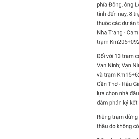
phía Đông, ông Lê
tính đến nay, 8 t
thuộc các dự án t
Nha Trang - Cam
trạm Km205+092);
Đối với 13 trạm c
Vạn Ninh; Vạn Ni
và trạm Km15+620
Cần Thơ - Hậu Gi
lựa chọn nhà đầu
đàm phán ký kết 
Riêng trạm dừng 
thầu do không có