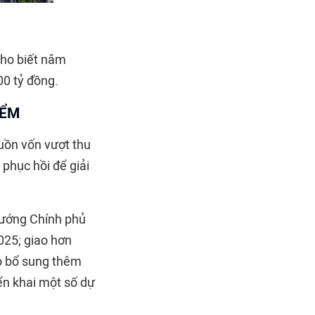
cho biết năm
00 tỷ đồng.
IỂM
uồn vốn vượt thu
phục hồi để giải
 tướng Chính phủ
025; giao hơn
o bổ sung thêm
ển khai một số dự