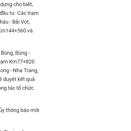
 dựng cho biết,
 đầu tư. Các trạm
âu - Bãi Vọt;
m Km144+560 và
 Bùng, Bùng -
(trạm Km77+820
ong - Nha Trang;
ê duyệt kết quả
ông tác tổ chức
hủy thông báo mời