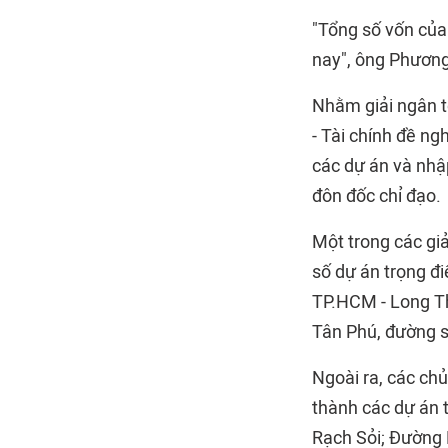
"Tổng số vốn của 
nay", ông Phương
Nhằm giải ngân t
- Tài chính đề n
các dự án và nhậ
đôn đốc chỉ đạo.
Một trong các gi
số dự án trọng đ
TP.HCM - Long Th
Tân Phú, đường sắ
Ngoài ra, các ch
thành các dự án t
Rạch Sỏi; Đường 