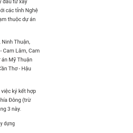
ý đầu tư xây
ới các tỉnh Nghệ
rạm thuộc dự án
, Ninh Thuận,
g - Cam Lâm, Cam
dự án Mỹ Thuận
 Cần Thơ - Hậu
việc ký kết hợp
hía Đông (trừ
ng 3 này.
ây dựng