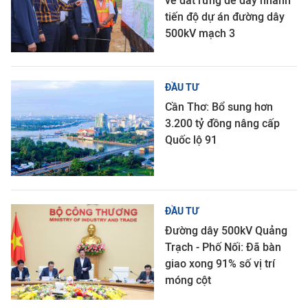
về đất rừng để đẩy nhanh
tiến độ dự án đường dây
500kV mạch 3
ĐẦU TƯ
Cần Thơ: Bổ sung hơn
3.200 tỷ đồng nâng cấp
Quốc lộ 91
ĐẦU TƯ
Đường dây 500kV Quảng
Trạch - Phố Nối: Đã bàn
giao xong 91% số vị trí
móng cột