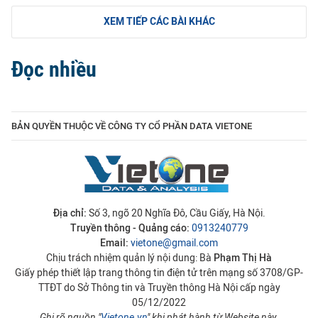
XEM TIẾP CÁC BÀI KHÁC
Đọc nhiều
BẢN QUYỀN THUỘC VỀ CÔNG TY CỔ PHẦN DATA VIETONE
Địa chỉ:
Số 3, ngõ 20 Nghĩa Đô, Cầu Giấy, Hà Nội.
Truyền thông - Quảng cáo:
0913240779
Email:
vietone@gmail.com
Chịu trách nhiệm quản lý nội dung: Bà
Phạm Thị Hà
Giấy phép thiết lập trang thông tin điện tử trên mạng số 3708/GP-
TTĐT do Sở Thông tin và Truyền thông Hà Nội cấp ngày
05/12/2022
Ghi rõ nguồn "
Vietone.vn
" khi phát hành từ Website này.