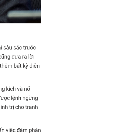
i sâu sắc trước
ũng đưa ra lời
 thêm bất kỳ diễn
ng kích và nổ
 được lệnh ngừng
ính trị cho tranh
iến việc đàm phán