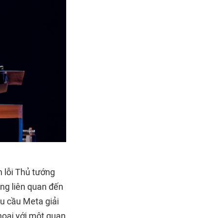
 lỗi Thủ tướng
ung liên quan đến
êu cầu Meta giải
hoại với một quan