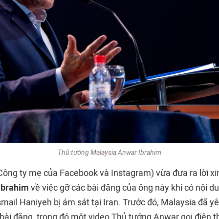
Thủ tướng Malaysia Anwar Ibrahim
ông ty mẹ của Facebook và Instagram) vừa đưa ra lời xin
Ibrahim
về việc gỡ các bài đăng của ông này khi có nội d
mail Haniyeh bị ám sát tại Iran. Trước đó, Malaysia đã y
 bài đăng, trong đó một video Thủ tướng Anwar gọi điện t