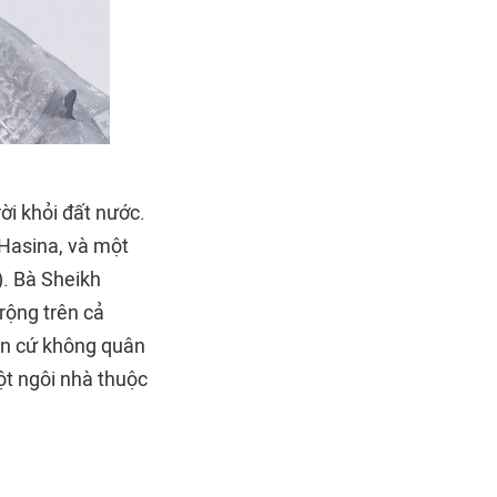
ời khỏi đất nước.
 Hasina, và một
). Bà Sheikh
rộng trên cả
ăn cứ không quân
ột ngôi nhà thuộc