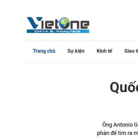
Trang chủ
Sự kiện
Kinh tế
Giao 
Quốc
Ông Antonio G
phán để tìm ra m