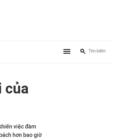
i của
khiến việc đàm
 bách hơn bao giờ