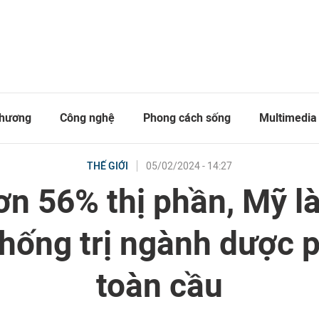
thương
Công nghệ
Phong cách sống
Multimedia
05/02/2024 - 14:27
THẾ GIỚI
ơn 56% thị phần, Mỹ l
thống trị ngành dược
toàn cầu