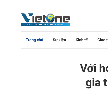
Trang chủ
Sự kiện
Kinh tế
Giao 
Với h
gia 