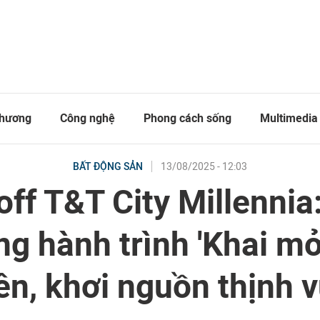
thương
Công nghệ
Phong cách sống
Multimedia
13/08/2025 - 12:03
BẤT ĐỘNG SẢN
off T&T City Millennia
ng hành trình 'Khai mở
n, khơi nguồn thịnh 