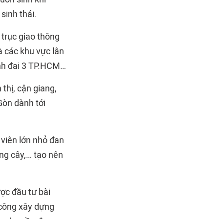
sinh thái.
 trục giao thông
à các khu vực lân
ành đai 3 TP.HCM…
 thị, cận giang,
Gòn dành tới
viên lớn nhỏ đan
ng cây,… tạo nên
ược đầu tư bài
 công xây dựng