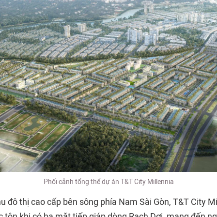
Phối cảnh tổng thể dự án T&T City Millennia
hu đô thị cao cấp bên sông phía Nam Sài Gòn, T&T City Mi
c tôn khi có ba mặt tiếp giáp dòng Rạch Dơi, mang đến ng