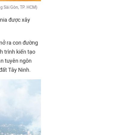
ng Sài Gòn, TP. HCM)
nnia được xây
 mở ra con đường
 trình kiến tạo
ản tuyên ngôn
 đất Tây Ninh.