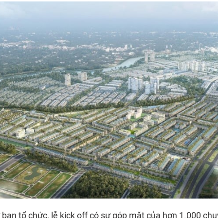
 ban tổ chức, lễ kick off có sự góp mặt của hơn 1.000 chu