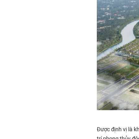
Được định vị là k
trí phong thủy độ