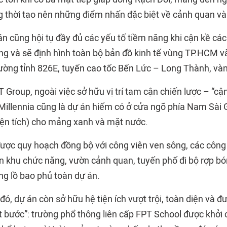
g thời tạo nên những điểm nhấn đặc biệt về cảnh quan và 
n cũng hội tụ đầy đủ các yếu tố tiềm năng khi cận kề các
ang và sẽ định hình toàn bộ bản đồ kinh tế vùng TP.HCM v
ường tỉnh 826E, tuyến cao tốc Bến Lức – Long Thành, v
 Group, ngoài việc sở hữu vị trí tam cận chiến lược – “cận
 Millennia cũng là dự án hiếm có ở cửa ngõ phía Nam Sài 
ện tích) cho mảng xanh và mặt nước.
ược quy hoạch đồng bộ với công viên ven sông, các công 
n khu chức năng, vườn cảnh quan, tuyến phố đi bộ rợp bó
ng lồ bao phủ toàn dự án.
đó, dự án còn sở hữu hệ tiện ích vượt trội, toàn diện và đ
ột bước”: trường phổ thông liên cấp FPT School được khởi