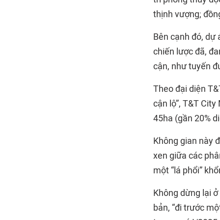
thịnh vượng; đồn
Bên cạnh đó, dự á
chiến lược đã, đ
cận, như tuyến đ
Theo đại diện T&T
cận lộ”, T&T City
45ha (gần 20% di
Không gian này đ
xen giữa các phâ
một “lá phổi” khổ
Không dừng lại ở 
bản, “đi trước m