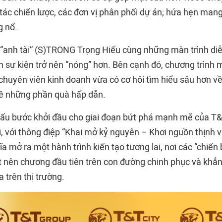
 tác chiến lược, các đơn vị phân phối dự án; hứa hẹn ma
g nổ.
 “anh tài” (S)TRONG Trọng Hiếu cùng những màn trình di
n sự kiện trở nên “nóng” hơn. Bên cạnh đó, chương trình
chuyên viên kinh doanh vừa có cơ hội tìm hiểu sâu hơn về
về những phần quà hấp dẫn.
ấu bước khởi đầu cho giai đoạn bứt phá mạnh mẽ của T&T
ới, với thông điệp “Khai mở kỷ nguyên – Khơi nguồn thịnh vư
 mở ra một hành trình kiến tạo tương lai, nơi các “chiến
t nên chương đầu tiên trên con đường chinh phục và khẳng
a trên thị trường.