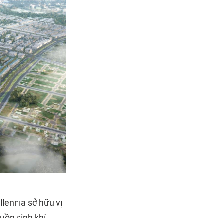
llennia sở hữu vị
uồn sinh khí