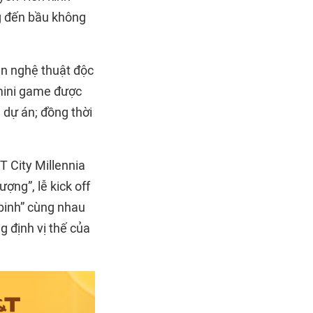
ng đến bầu không
ễn nghệ thuật độc
 mini game được
 dự án; đồng thời
 City Millennia
ợng”, lễ kick off
 binh” cùng nhau
 định vị thế của