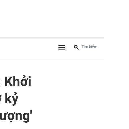
: Khởi
 kỷ
vượng'