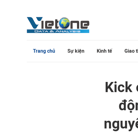
Trang chủ
Sự kiện
Kinh tế
Giao 
Kick 
độ
nguyê