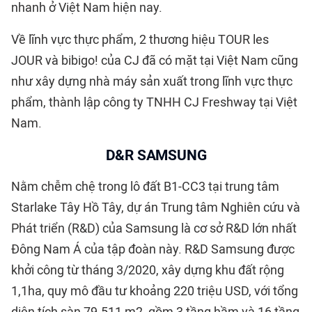
nhanh ở Việt Nam hiện nay.
Về lĩnh vực thực phẩm, 2 thương hiệu TOUR les
JOUR và bibigo! của CJ đã có mặt tại Việt Nam cũng
như xây dựng nhà máy sản xuất trong lĩnh vực thực
phẩm, thành lập công ty TNHH CJ Freshway tại Việt
Nam.
D&R SAMSUNG
Nằm chễm chệ trong lô đất B1-CC3 tại trung tâm
Starlake Tây Hồ Tây, dự án Trung tâm Nghiên cứu và
Phát triển (R&D) của Samsung là cơ sở R&D lớn nhất
Đông Nam Á của tập đoàn này. R&D Samsung được
khởi công từ tháng 3/2020, xây dựng khu đất rộng
1,1ha, quy mô đầu tư khoảng 220 triệu USD, với tổng
diện tích sàn 79.511 m2, gồm 3 tầng hầm và 16 tầng