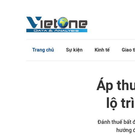
Trang chủ
Sự kiện
Kinh tế
Giao 
Áp thu
lộ t
Đánh thuế bất 
hướng đ