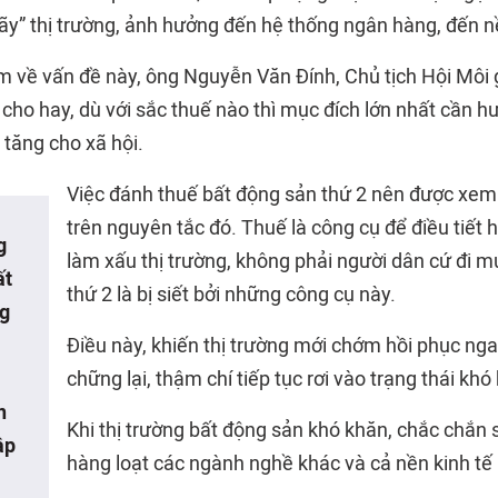
ãy” thị trường, ảnh hưởng đến hệ thống ngân hàng, đến nề
m về vấn đề này, ông Nguyễn Văn Đính, Chủ tịch Hội Môi 
ho hay, dù với sắc thuế nào thì mục đích lớn nhất cần hướ
ia tăng cho xã hội.
Việc đánh thuế bất động sản thứ 2 nên được xem
trên nguyên tắc đó. Thuế là công cụ để điều tiết 
g
làm xấu thị trường, không phải người dân cứ đi 
ất
thứ 2 là bị siết bởi những công cụ này.
ng
Điều này, khiến thị trường mới chớm hồi phục ngay
chững lại, thậm chí tiếp tục rơi vào trạng thái khó
n
Khi thị trường bất động sản khó khăn, chắc chắn 
ập
hàng loạt các ngành nghề khác và cả nền kinh tế