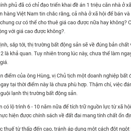
ính phủ đã có chỉ đạo triển khai đề án 1 triệu căn nhà ở x
n hàng Việt Nam tin chắc rằng, cả nhà ở xã hội để bán và
 chung cư có thể cho thuê giá cao được nữa hay không? C
ộng với giá cao được không?.
h, sắp tới, thị trường bất động sản sẽ về đúng bản chất 
2 là khả quan. Tuy nhiên trong lúc này, chưa thể làm ngay
giá.
an điểm của ông Hùng, vị Chủ tịch một doanh nghiệp bất
gay tại thời điểm này là chưa phù hợp. Thậm chí, việc đá
guội lạnh thị trường bất động sản.
n có lộ trình 6 - 10 năm nữa để tích trữ nguồn lực từ xã hội
thực hiện được chính sách về đất đai mang tính chất ổn địn
 thuế từ thấp đến cao, tránh áp dụng một cách đột ngộ