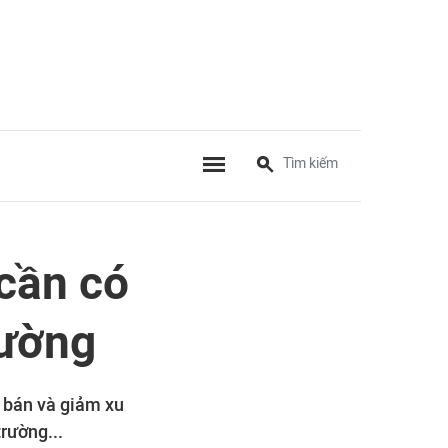
 cần có
rường
 bán và giảm xu
rường...