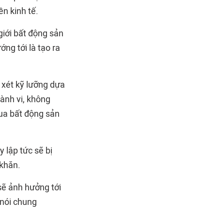
n kinh tế.
giới bất động sản
ng tới là tạo ra
 xét kỹ lưỡng dựa
hành vi, không
mua bất động sản
 lập tức sẽ bị
 khăn.
sẽ ảnh hưởng tới
 nói chung