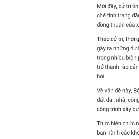
Mới đây, cử tri t
chế tình trạng đầ
đồng thuận của x
Theo cử tri, thời
gây ra những dư l
trong nhiều biện
trở thành rào cản
hội.
Về vấn đề này, B
đất đai; nhà, công
công trình xây dự
Thực hiện chức n
ban hành các khoả