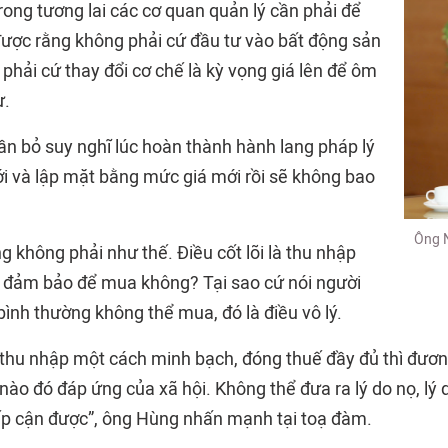
 Trong tương lai các cơ quan quản lý cần phải để
được rằng không phải cứ đầu tư vào bất động sản
g phải cứ thay đổi cơ chế là kỳ vọng giá lên để ôm
ư.
ần bỏ suy nghĩ lúc hoàn thành hành lang pháp lý
i và lập mặt bằng mức giá mới rồi sẽ không bao
Ông N
ng không phải như thế. Điều cốt lõi là thu nhập
 đảm bảo để mua không? Tại sao cứ nói người
bình thường không thể mua, đó là điều vô lý.
 thu nhập một cách minh bạch, đóng thuế đầy đủ thì đươ
o đó đáp ứng của xã hội. Không thể đưa ra lý do nọ, lý d
ếp cận được”, ông Hùng nhấn mạnh tại toạ đàm.