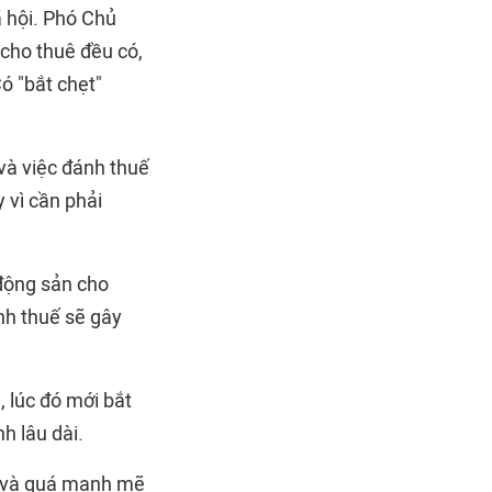
ã hội. Phó Chủ
 cho thuê đều có,
ó "bắt chẹt"
và việc đánh thuế
 vì cần phải
 động sản cho
nh thuế sẽ gây
, lúc đó mới bắt
h lâu dài.
t và quá mạnh mẽ