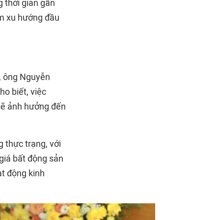
 thời gian gần
ảm xu hướng đầu
", ông Nguyễn
o biết, việc
 sẽ ảnh hưởng đến
 thực trạng, với
giá bất động sản
ạt động kinh