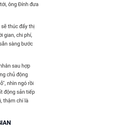
 tới, ông Đính đưa
 sẽ thúc đẩy thị
 gian, chi phí,
 sẵn sàng bước
á nhân sau hợp
ông chủ động
", nhìn ngó rồi
t động sản tiếp
i, thậm chí là
GIAN