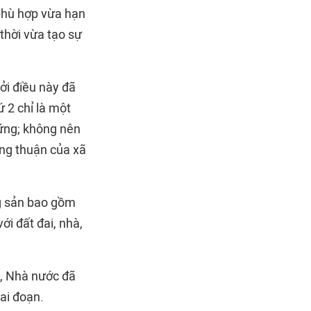
 phù hợp vừa hạn
 thời vừa tạo sự
bởi điều này đã
ứ 2 chỉ là một
vững; không nên
ồng thuận của xã
ng sản bao gồm
với đất đai, nhà,
n, Nhà nước đã
ai đoạn.