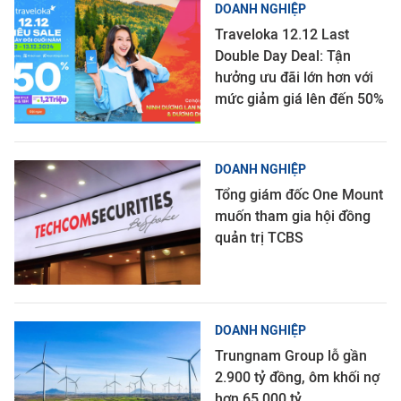
DOANH NGHIỆP
Traveloka 12.12 Last
Double Day Deal: Tận
hưởng ưu đãi lớn hơn với
mức giảm giá lên đến 50%
DOANH NGHIỆP
Tổng giám đốc One Mount
muốn tham gia hội đồng
quản trị TCBS
DOANH NGHIỆP
Trungnam Group lỗ gần
2.900 tỷ đồng, ôm khối nợ
hơn 65.000 tỷ