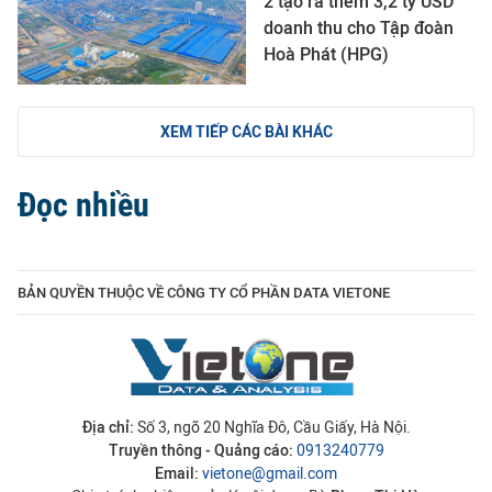
2 tạo ra thêm 3,2 tỷ USD
doanh thu cho Tập đoàn
Hoà Phát (HPG)
XEM TIẾP CÁC BÀI KHÁC
Đọc nhiều
BẢN QUYỀN THUỘC VỀ CÔNG TY CỔ PHẦN DATA VIETONE
Địa chỉ:
Số 3, ngõ 20 Nghĩa Đô, Cầu Giấy, Hà Nội.
Truyền thông - Quảng cáo:
0913240779
Email:
vietone@gmail.com