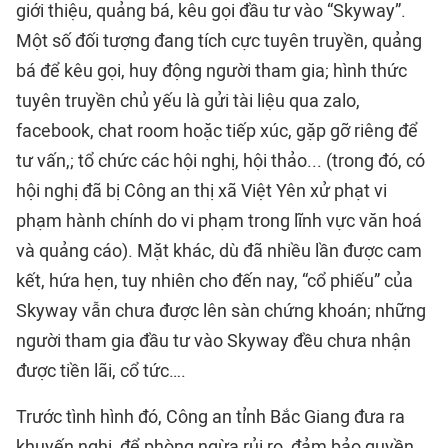
giới thiệu, quảng bá, kêu gọi đầu tư vào “Skyway”.
Một số đối tượng đang tích cực tuyên truyền, quảng
bá để kêu gọi, huy động người tham gia; hình thức
tuyên truyền chủ yếu là gửi tài liệu qua zalo,
facebook, chat room hoặc tiếp xúc, gặp gỡ riêng để
tư vấn,; tổ chức các hội nghị, hội thảo... (trong đó, có
hội nghị đã bị Công an thị xã Việt Yên xử phạt vi
phạm hành chính do vi phạm trong lĩnh vực văn hoá
và quảng cáo). Mặt khác, dù đã nhiều lần được cam
kết, hứa hẹn, tuy nhiên cho đến nay, “cổ phiếu” của
Skyway vẫn chưa được lên sàn chứng khoán; những
người tham gia đầu tư vào Skyway đều chưa nhận
được tiền lãi, cổ tức….
Trước tình hình đó, Công an tỉnh Bắc Giang đưa ra
khuyến nghị, để phòng ngừa rủi ro, đảm bảo quyền