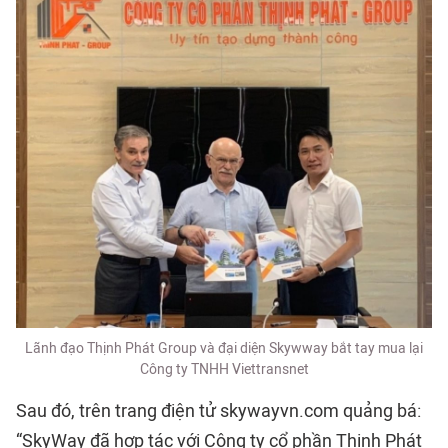
Lãnh đạo Thịnh Phát Group và đại diện Skywway bắt tay mua lại
Công ty TNHH Viettransnet
Sau đó, trên trang điện tử skywayvn.com quảng bá:
“SkyWay đã hợp tác với Công ty cổ phần Thịnh Phát