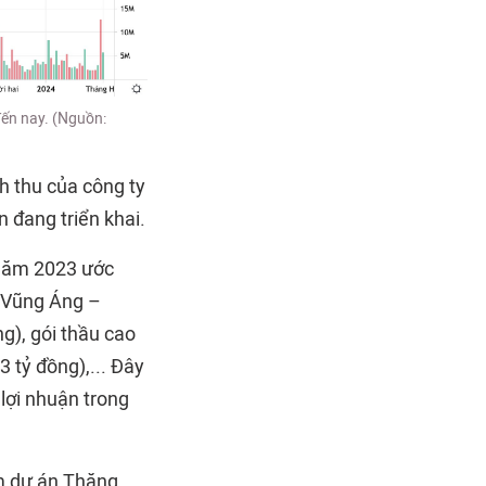
đến nay. (Nguồn:
 thu của công ty
n đang triển khai.
i năm 2023 ước
2 Vũng Áng –
g), gói thầu cao
3 tỷ đồng),... Đây
lợi nhuận trong
ồm dự án Thăng