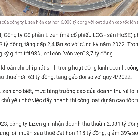
của công ty Lizen hiện đạt hơn 6.000 tỷ đồng với loạt dự án cao tốc lớn 
, Công ty Cổ phần Lizen (mã cổ phiếu LCG - sàn HoSE) g
 tỷ đồng, tăng gấp 2,4 lần so với cùng kỳ năm 2022. Tron
ng kỳ giảm tới 93%, chỉ còn “vỏn vẹn” 3,7 tỷ đồng.
c khoản chi phí phát sinh trong hoạt động kinh doanh,
công
u thuế hơn 63 tỷ đồng, tăng gấp đôi so với quý 4/2022.
Lizen cho biết, mức tăng trưởng cao của doanh thu và lợi
chủ yếu nhờ việc đẩy nhanh thi công loạt dự án cao tốc t
23, công ty Lizen ghi nhận doanh thu thuần 2.031 tỷ đồn
ưng lợi nhuận sau thuế đạt hơn 118 tỷ đồng, giảm 39% s