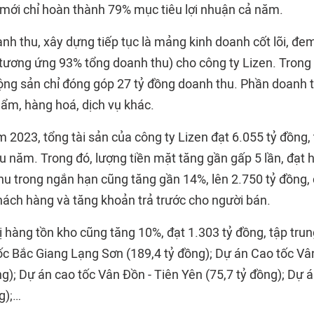
 mới chỉ hoàn thành 79% mục tiêu lợi nhuận cả năm.
nh thu, xây dựng tiếp tục là mảng kinh doanh cốt lõi, đe
tương ứng 93% tổng doanh thu) cho công ty Lizen. Trong
ộng sản chỉ đóng góp 27 tỷ đồng doanh thu. Phần doanh t
m, hàng hoá, dịch vụ khác.
m 2023, tổng tài sản của công ty Lizen đạt 6.055 tỷ đồng
u năm. Trong đó, lượng tiền mặt tăng gần gấp 5 lần, đạt 
hu trong ngắn hạn cũng tăng gần 14%, lên 2.750 tỷ đồng,
hách hàng và tăng khoản trả trước cho người bán.
rị hàng tồn kho cũng tăng 10%, đạt 1.303 tỷ đồng, tập trung
c Bắc Giang Lạng Sơn (189,4 tỷ đồng); Dự án Cao tốc Vâ
g); Dự án cao tốc Vân Đồn - Tiên Yên (75,7 tỷ đồng); Dự 
g);…