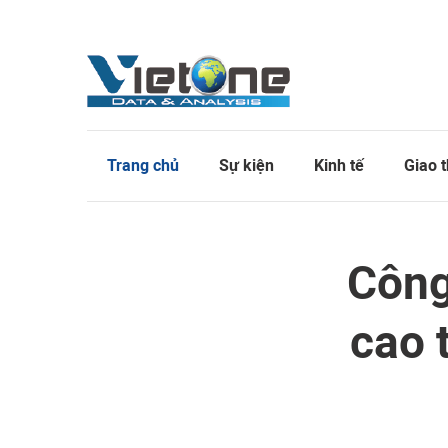
Trang chủ
Sự kiện
Kinh tế
Giao 
Công
cao 