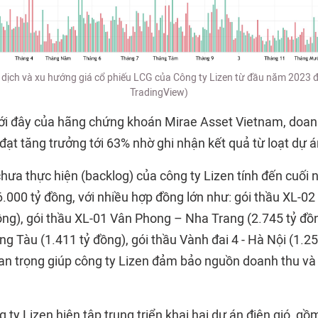
 dịch và xu hướng giá cổ phiếu LCG của Công ty Lizen từ đầu năm 2023 
TradingView)
i đây của hãng chứng khoán Mirae Asset Vietnam, doanh
đạt tăng trưởng tới 63% nhờ ghi nhận kết quả từ loạt dự á
 chưa thực hiện (backlog) của công ty Lizen tính đến cuố
6.000 tỷ đồng, với nhiều hợp đồng lớn như: gói thầu XL-0
ồng), gói thầu XL-01 Vân Phong – Nha Trang (2.745 tỷ đồn
ng Tàu (1.411 tỷ đồng), gói thầu Vành đai 4 - Hà Nội (1.25
uan trọng giúp công ty Lizen đảm bảo nguồn doanh thu và 
 ty Lizen hiện tập trung triển khai hai dự án điện gió, g