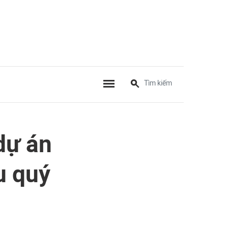
dự án
u quý