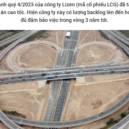
anh quý 4/2023 của công ty Lizen (mã cổ phiếu LCG) đã t
 án cao tốc. Hiện công ty này có lượng backlog lên đến h
đủ đảm bảo việc trong vòng 3 năm tới.