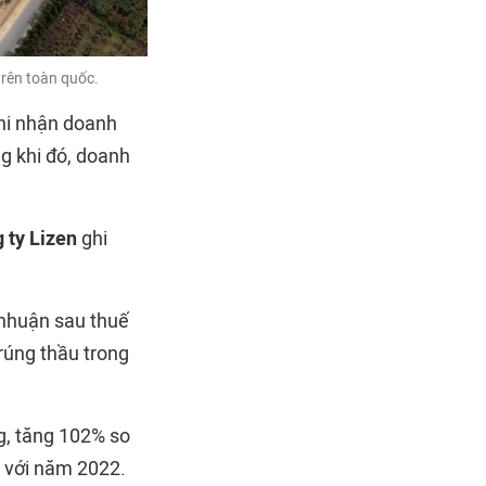
trên toàn quốc.
hi nhận doanh
g khi đó, doanh
 ty Lizen
ghi
 nhuận sau thuế
rúng thầu trong
g, tăng 102% so
o với năm 2022.