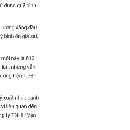
 sử dụng quỹ bình
ối lượng xăng dầu
 bình ổn giá sai,
 mối này là 612
 lần, nhưng vẫn
rường trên 1.781
lý xuất nhập cảnh
 vì liên quan đến
Công ty TNHH Vận