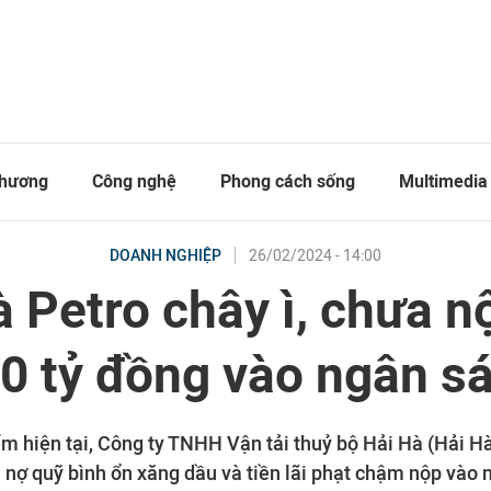
thương
Công nghệ
Phong cách sống
Multimedia
26/02/2024 - 14:00
DOANH NGHIỆP
à Petro chây ì, chưa n
0 tỷ đồng vào ngân s
ểm hiện tại, Công ty TNHH Vận tải thuỷ bộ Hải Hà (Hải H
n nợ quỹ bình ổn xăng dầu và tiền lãi phạt chậm nộp vào