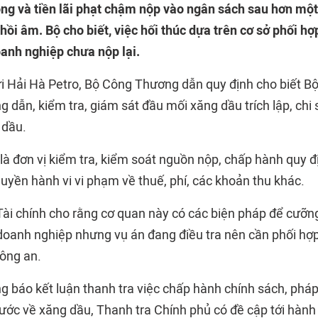
ng và tiền lãi phạt chậm nộp vào ngân sách sau hơn mộ
ồi âm. Bộ cho biết, việc hối thúc dựa trên cơ sở phối hợ
anh nghiệp chưa nộp lại.
i Hải Hà Petro, Bộ Công Thương dẫn quy định cho biết Bộ 
g dẫn, kiểm tra, giám sát đầu mối xăng dầu trích lập, chi 
 dầu.
là đơn vị kiểm tra, kiểm soát nguồn nộp, chấp hành quy đ
uyền hành vi vi phạm về thuế, phí, các khoản thu khác.
Tài chính cho rằng cơ quan này có các biện pháp để cưỡng 
oanh nghiệp nhưng vụ án đang điều tra nên cần phối hợp
công an.
ng báo kết luận thanh tra việc chấp hành chính sách, pháp
nước về xăng dầu, Thanh tra Chính phủ có đề cập tới hành