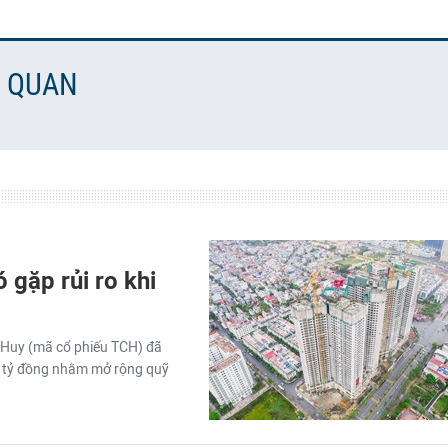
N QUAN
 gặp rủi ro khi
 Huy (mã cổ phiếu TCH) đã
00 tỷ đồng nhằm mở rộng quỹ