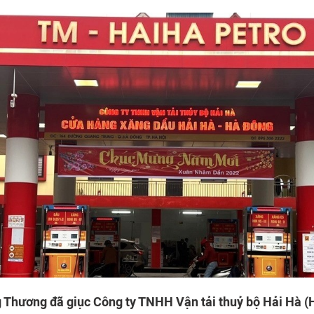
 Thương đã giục Công ty TNHH Vận tải thuỷ bộ Hải Hà (