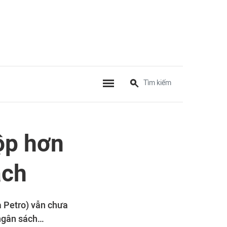
ộp hơn
ách
à Petro) vẫn chưa
 ngân sách…