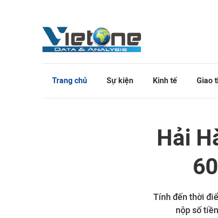
Trang chủ
Sự kiện
Kinh tế
Giao 
Hải H
60
Tính đến thời đi
nộp số tiề