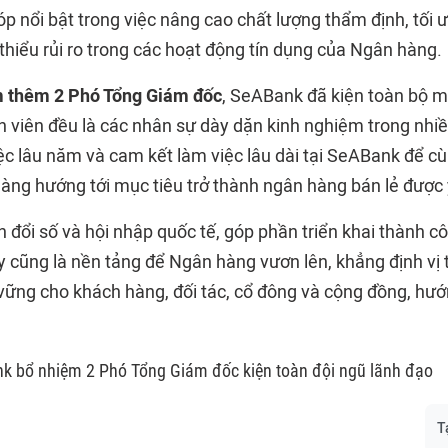
 nổi bật trong việc nâng cao chất lượng thẩm định, tối ư
thiểu rủi ro trong các hoạt động tín dụng của Ngân hàng.
m thêm 2 Phó Tổng Giám đốc
, SeABank đã kiện toàn bộ m
 viên đều là các nhân sự dày dặn kinh nghiệm trong nhiều
ệc lâu năm và cam kết làm việc lâu dài tại SeABank để cù
hàng hướng tới mục tiêu trở thành ngân hàng bán lẻ được 
đổi số và hội nhập quốc tế, góp phần triển khai thành c
ây cũng là nền tảng để Ngân hàng vươn lên, khẳng định vị
n vững cho khách hàng, đối tác, cổ đông và cộng đồng, hướn
k bổ nhiệm 2 Phó Tổng Giám đốc kiện toàn đội ngũ lãnh đạo
T