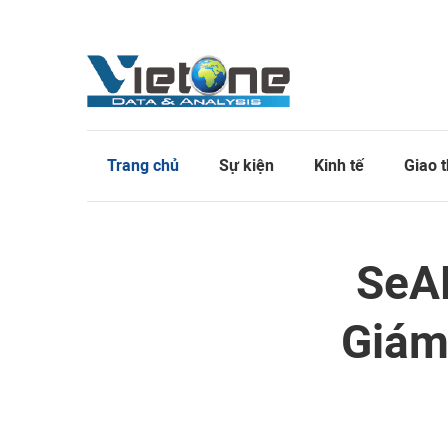
Trang chủ
Sự kiện
Kinh tế
Giao 
SeA
Giám 