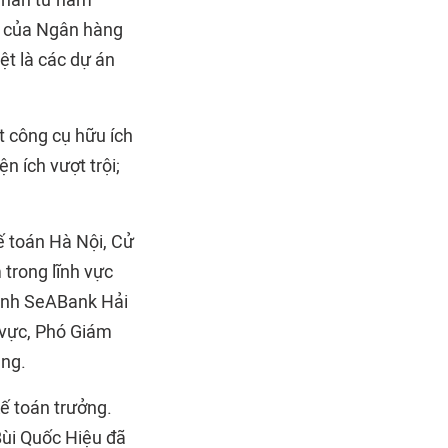
nhân từ năm
h của Ngân hàng
ệt là các dự án
t công cụ hữu ích
n ích vượt trội;
ế toán Hà Nội, Cử
trong lĩnh vực
hánh SeABank Hải
 vực, Phó Giám
ụng.
ế toán trưởng.
Bùi Quốc Hiệu đã