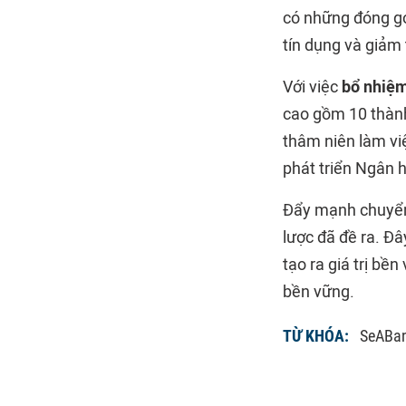
có những đóng góp
tín dụng và giảm 
Với việc
bổ nhiệ
cao gồm 10 thành
thâm niên làm vi
phát triển Ngân 
Đẩy mạnh chuyển 
lược đã đề ra. Đ
tạo ra giá trị bề
bền vững.
TỪ KHÓA:
SeABan