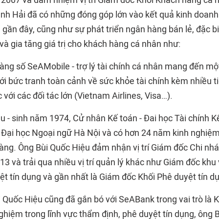
2007 và đảm nhiệm vị trí Giám đốc Khối Khách hàng cá 
nh Hải đã có những đóng góp lớn vào kết quả kinh doan
gần đây, cũng như sự phát triển ngân hàng bán lẻ, đặc bi
và gia tăng giá trị cho khách hàng cá nhân như:
ng số SeAMobile - trợ lý tài chính cá nhân mang đến mộ
i bức tranh toàn cảnh về sức khỏe tài chính kèm nhiều tiệ
 với các đối tác lớn (Vietnam Airlines, Visa…).
u - sinh năm 1974, Cử nhân Kế toán - Đai học Tài chính K
 Đại học Ngoại ngữ Hà Nội và có hơn 24 năm kinh nghiệm 
 hàng. Ông Bùi Quốc Hiệu đảm nhận vị trí Giám đốc Chi n
3 và trải qua nhiều vị trí quản lý khác như Giám đốc khu
ệt tín dụng và gần nhất là Giám đốc Khối Phê duyệt tín d
 Quốc Hiệu cũng đã gắn bó với SeABank trong vai trò là K
ghiệm trong lĩnh vực thẩm định, phê duyệt tín dụng, ông 