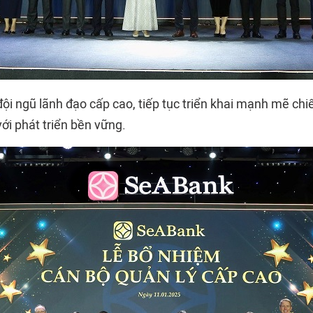
ội ngũ lãnh đạo cấp cao, tiếp tục triển khai mạnh mẽ chi
ới phát triển bền vững.