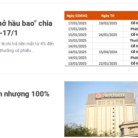
mở hầu bao" chia
3-17/1
lệ chi trả tiền mặt từ 4% đến
thưởng cổ phiếu...
n nhượng 100%