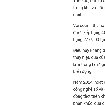
Theo đó, ban tổ c
trong khu vực Đô
danh.
Với doanh thu nă
được xếp hạng 40
hạng 277/500 tạ
Điều này khẳng đị
thấy hiệu quả của
làm trọng tâm” g
biến động.
Năm 2024, hoạt đ
công nghệ số và 
đồng thời triển 
phân khúc, qua đ