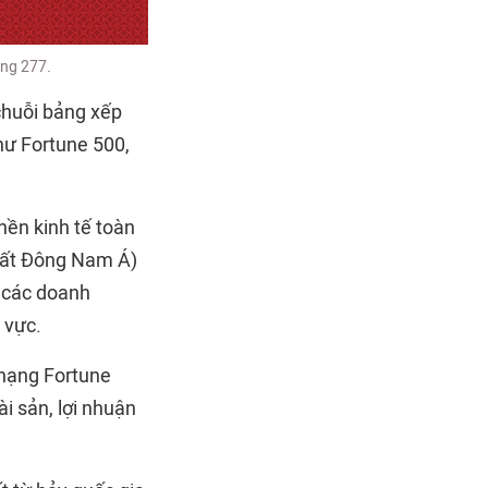
ạng 277.
 chuỗi bảng xếp
như Fortune 500,
nền kinh tế toàn
hất Đông Nam Á)
a các doanh
 vực.
 hạng Fortune
ài sản, lợi nhuận