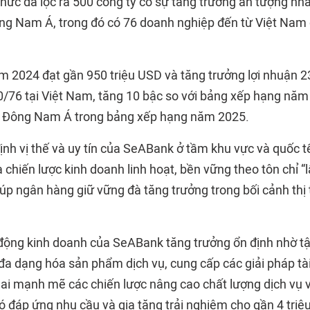
hức đã lọc ra 500 công ty có sự tăng trưởng ấn tượng nhấ
ng Nam Á, trong đó có 76 doanh nghiệp đến từ Việt Nam 
m 2024 đạt gần 950 triệu USD và tăng trưởng lợi nhuận 
/76 tại Việt Nam, tăng 10 bậc so với bảng xếp hạng năm
i Đông Nam Á trong bảng xếp hạng năm 2025.
nh vị thế và uy tín của SeABank ở tầm khu vực và quốc tế
 chiến lược kinh doanh linh hoạt, bền vững theo tôn chỉ 
iúp ngân hàng giữ vững đà tăng trưởng trong bối cảnh thị
ộng kinh doanh của SeABank tăng trưởng ổn định nhờ tậ
đa dạng hóa sản phẩm dịch vụ, cung cấp các giải pháp tài
khai mạnh mẽ các chiến lược nâng cao chất lượng dịch vụ 
ó đáp ứng nhu cầu và gia tăng trải nghiệm cho gần 4 triệ