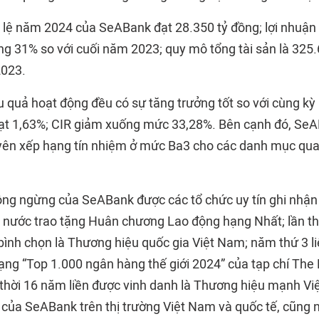
u lệ năm 2024 của
SeABank
đạt 28.350 tỷ đồng; lợi nhuận
ng 31% so với cuối năm 2023; quy mô tổng tài sản là 325.
2023.
ệu quả hoạt động đều có sự tăng trưởng tốt so với cùng k
ạt 1,63%; CIR giảm xuống mức 33,28%. Bên cạnh đó, Se
ên xếp hạng tín nhiệm ở mức Ba3 cho các danh mục quan 
ng ngừng của SeABank được các tổ chức uy tín ghi nhận
h nước trao tặng Huân chương Lao động hạng Nhất; lần thứ
ình chọn là Thương hiệu quốc gia Việt Nam; năm thứ 3 l
ạng “Top 1.000 ngân hàng thế giới 2024” của tạp chí The
thời 16 năm liền được vinh danh là Thương hiệu mạnh Vi
ế của SeABank trên thị trường Việt Nam và quốc tế, cũng 