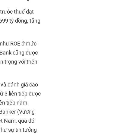
 trước thuế đạt
699 tỷ đồng, tăng
ỳ như ROE ở mức
ABank cũng được
trọng với triển
 và đánh giá cao
 3 liên tiếp được
iên tiếp nằm
 Banker (Vương
ệt Nam, qua đó
như sự tin tưởng