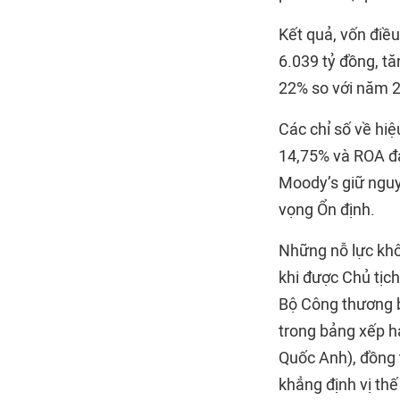
Kết quả, vốn điề
6.039 tỷ đồng, tă
22% so với năm 
Các chỉ số về hi
14,75% và ROA đ
Moody’s giữ nguy
vọng Ổn định.
Những nỗ lực khô
khi được Chủ tịc
Bộ Công thương b
trong bảng xếp h
Quốc Anh), đồng 
khẳng định vị th