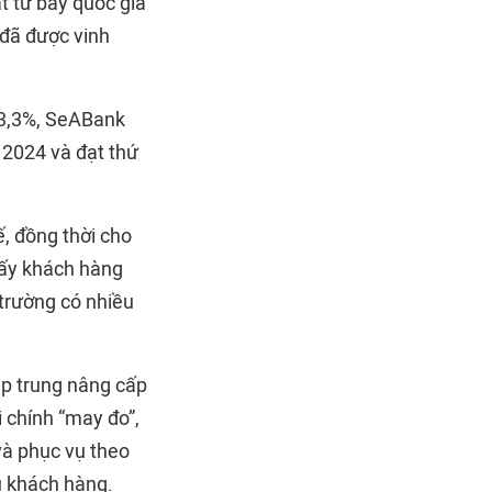
t từ bảy quốc gia
đã được vinh
23,3%, SeABank
 2024 và đạt thứ
, đồng thời cho
“lấy khách hàng
 trường có nhiều
p trung nâng cấp
 chính “may đo”,
và phục vụ theo
u khách hàng.