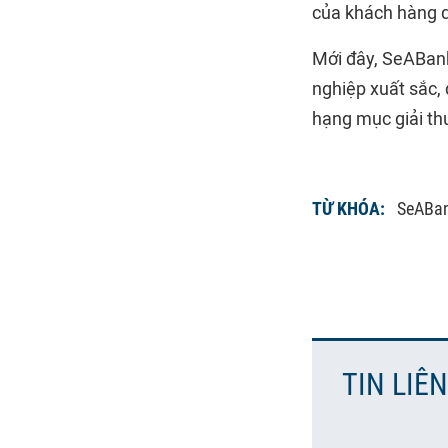
của khách hàng 
Mới đây, SeABank
nghiệp xuất sắc,
hạng mục giải thư
TỪ KHÓA:
SeABa
TIN LIÊ