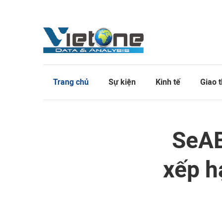
Trang chủ
Sự kiện
Kinh tế
Giao 
SeAB
xếp h