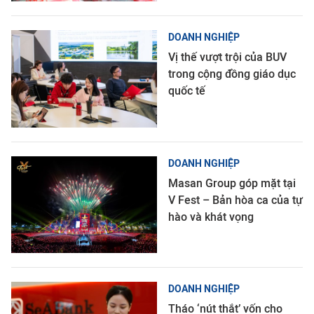
DOANH NGHIỆP
Vị thế vượt trội của BUV
trong cộng đồng giáo dục
quốc tế
DOANH NGHIỆP
Masan Group góp mặt tại
V Fest – Bản hòa ca của tự
hào và khát vọng
DOANH NGHIỆP
Tháo ‘nút thắt’ vốn cho