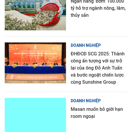
Ngân hàng 'bơm' 100.000
tỷ hỗ trợ ngành nông, lâm,
thủy sản
DOANH NGHIỆP
ĐHĐCĐ SCG 2025: Thành
công ấn tượng với sự trở
lại của ông Đỗ Anh Tuấn
và bước ngoặt chiến lược
cùng Sunshine Group
DOANH NGHIỆP
Masan muốn bỏ giới hạn
room ngoại