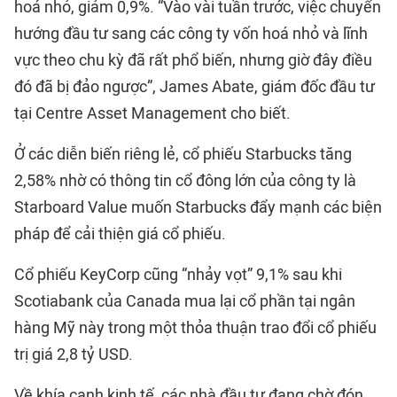
hoá nhỏ, giảm 0,9%. “Vào vài tuần trước, việc chuyển
hướng đầu tư sang các công ty vốn hoá nhỏ và lĩnh
vực theo chu kỳ đã rất phổ biến, nhưng giờ đây điều
đó đã bị đảo ngược”, James Abate, giám đốc đầu tư
tại Centre Asset Management cho biết.
Ở các diễn biến riêng lẻ, cổ phiếu Starbucks tăng
2,58% nhờ có thông tin cổ đông lớn của công ty là
Starboard Value muốn Starbucks đẩy mạnh các biện
pháp để cải thiện giá cổ phiếu.
Cổ phiếu KeyCorp cũng “nhảy vọt” 9,1% sau khi
Scotiabank của Canada mua lại cổ phần tại ngân
hàng Mỹ này trong một thỏa thuận trao đổi cổ phiếu
trị giá 2,8 tỷ USD.
Về khía cạnh kinh tế, các nhà đầu tư đang chờ đón