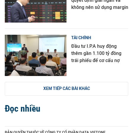
quyết định giải ngân và
không nên sử dụng margin
TÀI CHÍNH
Đầu tư I.P.A huy động
thêm gần 1.100 tỷ đồng
trái phiếu để cơ cấu nợ
XEM TIẾP CÁC BÀI KHÁC
Đọc nhiều
BẢN QUYỀN THUỘC VỀ CÔNG TY CỔ PHẦN DATA VIETONE