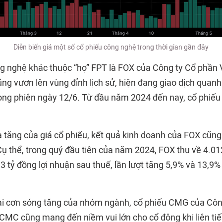
Diễn biến giá một số cổ phiếu công nghệ trong thời gian gần đây
g nghệ khác thuộc “họ” FPT là FOX của Công ty Cổ phần 
ng vươn lên vùng đỉnh lịch sử, hiện đang giao dịch qua
ong phiên ngày 12/6. Từ đầu năm 2024 đến nay, cổ phiếu
à tăng của giá cổ phiếu, kết quả kinh doanh của FOX cũng
 Cụ thể, trong quý đầu tiên của năm 2024, FOX thu về 4.0
3 tỷ đồng lợi nhuận sau thuế, lần lượt tăng 5,9% và 13,9%
i cơn sóng tăng của nhóm ngành, cổ phiếu CMG của Côn
MC cũng mang đến niềm vui lớn cho cổ đông khi liên tiế