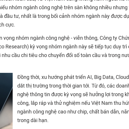
hiếu nhóm ngành công nghệ trên sàn không nhiều nhưng
hà đầu tư, nhất là trong bối cảnh nhóm ngành này được dự
ích cực.
ển vọng nhóm ngành công nghệ - viễn thông, Công ty Ch
co Research) kỳ vọng nhóm ngành này sẽ tiếp tục duy trì
ới nhu cầu chi tiêu cho chuyển đổi số toàn cầu và trong nư
Đồng thời, xu hướng phát triển AI, Big Data, Cloud
dắt thị trường trong thời gian tới. Từ đó, các doa
nghệ thông tin được kỳ vọng sẽ hưởng lợi trong k
công, lắp ráp và thử nghiệm nếu Việt Nam thu h
ngành công nghệ cao như chip, chất bán dẫn, năn
trong dài hạn.