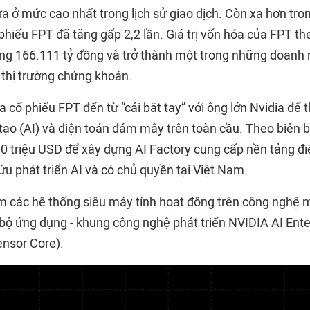
a ở mức cao nhất trong lịch sử giao dịch. Còn xa hơn tro
cổ phiếu FPT đã tăng gấp 2,2 lần. Giá trị vốn hóa của FPT t
ảng 166.111 tỷ đồng và trở thành một trong những doanh 
 thị trường chứng khoán.
cổ phiếu FPT đến từ “cái bắt tay” với ông lớn Nvidia để 
n tạo (AI) và điện toán đám mây trên toàn cầu. Theo biên 
00 triệu USD để xây dựng AI Factory cung cấp nền tảng 
u phát triển AI và có chủ quyền tại Việt Nam.
các hệ thống siêu máy tính hoạt động trên công nghệ m
bộ ứng dụng - khung công nghệ phát triển NVIDIA AI Ente
nsor Core).