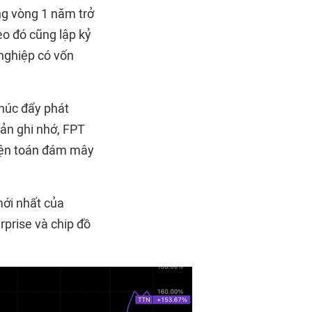
ng vòng 1 năm trở
heo đó cũng lập kỷ
nghiệp có vốn
thúc đẩy phát
bản ghi nhớ, FPT
điện toán đám mây
ới nhất của
rprise và chip đồ