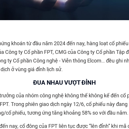
chứng khoán từ đầu năm 2024 đến nay, hàng loạt cổ phiếu
ủa Công ty Cổ phần FPT, CMG của Công ty Cổ phần Tập 
g ty Cổ phần Công nghệ - Viễn thông Elcom… đều ghi nhậ
dịch ở vùng giá đỉnh lịch sử.
ĐUA NHAU VƯỢT ĐỈNH
 trưởng của nhóm công nghệ không thể không kể đến cổ 
FPT. Trong phiên giao dịch ngày 12/6, cổ phiếu này đang
g/cổ phiếu, tương ứng tăng khoảng 58% so với đầu năm.
ến nay, cổ đông của FPT liên tục được “lên đỉnh” khi mã 