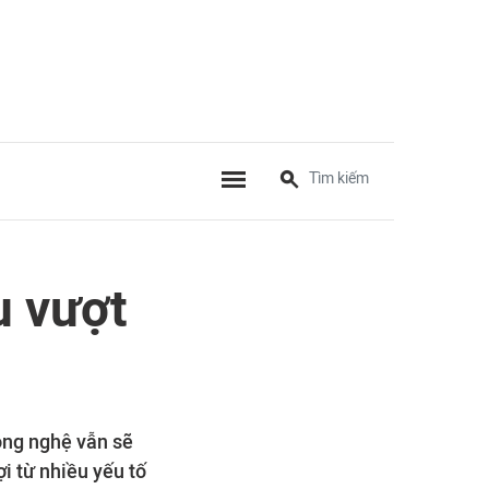
u vượt
ông nghệ vẫn sẽ
i từ nhiều yếu tố