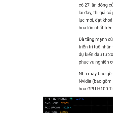
có 27 lần đóng cử
lại đây, thị giá 
lục mới, đạt kho
hoá lớn nhất trên
Đà tăng mạnh của 
triển trí tuệ nhâ
dự kiến đầu tư 2
phục vụ nghiên cứ
Nhà máy bao gồm 
Nvidia (bao gồm 
họa GPU H100 Te