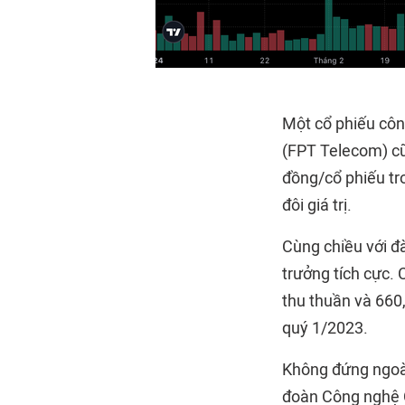
Một cổ phiếu côn
(FPT Telecom) cũ
đồng/cổ phiếu tr
đôi giá trị.
Cùng chiều với đ
trưởng tích cực.
thu thuần và 660,
quý 1/2023.
Không đứng ngoà
đoàn Công nghệ C