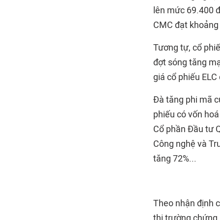
lên mức 69.400 đ
CMC đạt khoảng 
Tương tự, cổ phi
đợt sóng tăng mạ
giá cổ phiếu ELC
Đà tăng phi mã c
phiếu có vốn hoá
Cổ phần Đầu tư Q
Công nghệ và Tr
tăng 72%...
Theo nhận định c
thị trường chứng