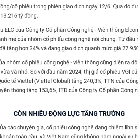
ồng/cổ phiếu trong phiên giao dịch ngày 12/6. Qua đó đ
13.216 tỷ đồng.
ếu ELC của Công ty Cổ phần Công nghệ - Viễn thông Elc
nh mẽ của nhóm cổ phiếu công nghệ nói chung. Từ đầu nă
 đã tăng hơn 34% và đang giao dịch quanh mức giá 27.95
ủa nhóm cổ phiếu công nghệ - viễn thông cũng diễn ra đố
 vừa và nhỏ. So với đầu năm 2024, thị giá cổ phiếu VGI c
uốc tế Viettel (Viettel Global) tăng 240,3%, TTN của Côn
uyền thông tăng 153,6%, ITD của Công ty Cổ phần Công 
CÒN NHIỀU ĐỘNG LỰC TĂNG TRƯỞNG
ủa các chuyên gia, cổ phiếu công nghệ đang chiếm lĩnh 
 khoán toàn cầu, và Việt Nam cũng không nằm ngoài xu h