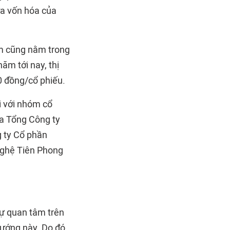
ưa vốn hóa của
om cũng nằm trong
m tới nay, thị
0 đồng/cổ phiếu.
i với nhóm cổ
ủa Tổng Công ty
g ty Cổ phần
nghệ Tiên Phong
sự quan tâm trên
ướng này. Do đó,