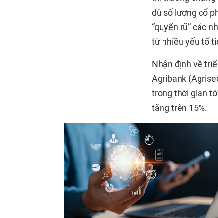
dù số lượng cổ p
“quyến rũ” các n
từ nhiều yếu tố t
Nhận định về tri
Agribank (Agrise
trong thời gian t
tăng trên 15%.