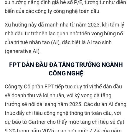
xu hướng nâng định giá hệ số P/E, tương tự như diễn
biến của các công ty công nghệ toàn cầu.
Xu hướng này đã manh nha từ năm 2023, khi tâm lý
nhà đầu tư trở nên lạc quan nhờ triển vọng bùng nổ
của trí tuệ nhân tạo (AI), đặc biệt là AI tạo sinh
(generative AI).
FPT DẪN ĐẦU ĐÀ TĂNG TRƯỞNG NGÀNH
CÔNG NGHỆ
Công ty Cổ phần FPT tiếp tục duy trì vị thế dẫn đầu
về doanh thu và lợi nhuận, với kỳ vọng đà tăng
trưởng sẽ nối dài sang năm 2025. Các dự án AI đang
thúc đẩy chi tiêu công nghệ thông tin toàn cầu, với
dự báo từ Gartner cho thấy mức tăng chi tiêu sẽ đạt
9,3% trong năm 2025 - cao hơn mức 7,2% của năm