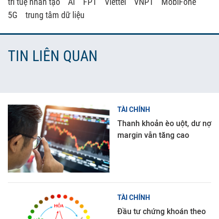
trí tuệ nhân tạo
AI
FPT
Viettel
VNPT
MobiFone
5G
trung tâm dữ liệu
TIN LIÊN QUAN
TÀI CHÍNH
Thanh khoản èo uột, dư nợ
margin vẫn tăng cao
TÀI CHÍNH
Đầu tư chứng khoán theo