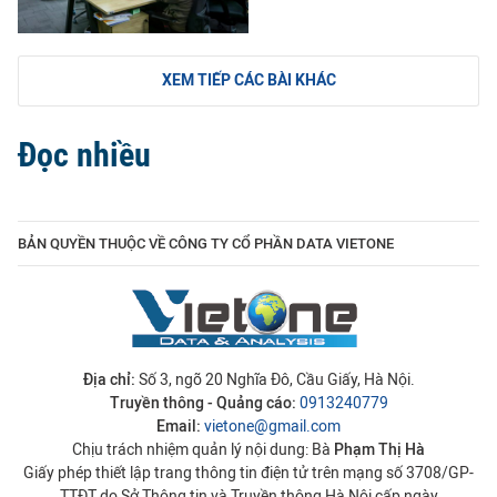
XEM TIẾP CÁC BÀI KHÁC
Đọc nhiều
BẢN QUYỀN THUỘC VỀ CÔNG TY CỔ PHẦN DATA VIETONE
Địa chỉ:
Số 3, ngõ 20 Nghĩa Đô, Cầu Giấy, Hà Nội.
Truyền thông - Quảng cáo:
0913240779
Email:
vietone@gmail.com
Chịu trách nhiệm quản lý nội dung: Bà
Phạm Thị Hà
Giấy phép thiết lập trang thông tin điện tử trên mạng số 3708/GP-
TTĐT do Sở Thông tin và Truyền thông Hà Nội cấp ngày