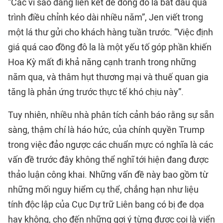
“Các vì sao đang liên kết để đồng đô la bắt đầu quá
trình điều chỉnh kéo dài nhiều năm”, Jen viết trong
một lá thư gửi cho khách hàng tuần trước. “Việc định
giá quá cao đồng đô la là một yếu tố góp phần khiến
Hoa Kỳ mất đi khả năng cạnh tranh trong những
năm qua, và thâm hụt thương mại và thuế quan gia
tăng là phản ứng trước thực tế khó chịu này”.
Tuy nhiên, nhiều nhà phân tích cảnh báo rằng sự sẵn
sàng, thậm chí là háo hức, của chính quyền Trump
trong việc đảo ngược các chuẩn mực có nghĩa là các
vấn đề trước đây không thể nghĩ tới hiện đang được
thảo luận công khai. Những vấn đề này bao gồm từ
những mối nguy hiểm cụ thể, chẳng hạn như liệu
tính độc lập của Cục Dự trữ Liên bang có bị đe dọa
hay không, cho đến những gợi ý từng được coi là viển