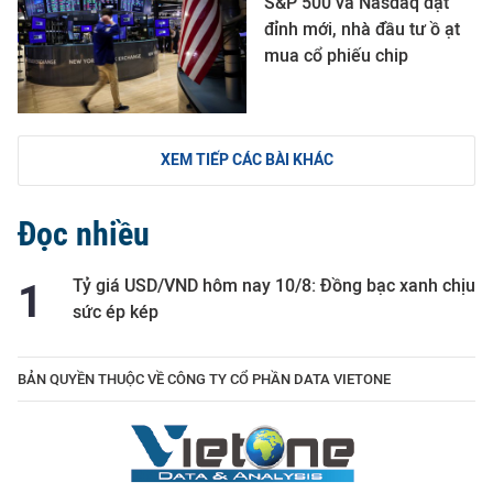
S&P 500 và Nasdaq đạt
đỉnh mới, nhà đầu tư ồ ạt
mua cổ phiếu chip
XEM TIẾP CÁC BÀI KHÁC
Đọc nhiều
Tỷ giá USD/VND hôm nay 10/8: Đồng bạc xanh chịu
sức ép kép
BẢN QUYỀN THUỘC VỀ CÔNG TY CỔ PHẦN DATA VIETONE