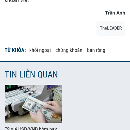
khoán Việt
Trần Anh
TheLEADER
TỪ KHÓA:
khối ngoại
chứng khoán
bán ròng
TIN LIÊN QUAN
Tỷ giá USD/VND hôm nay