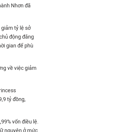
Thành Nhơn đã
giảm tỷ lệ sở
 chủ động đăng
hời gian để phù
ng về việc giảm
rincess
,9 tỷ đồng,
,99% vốn điều lệ.
giữ nguyên ở mức