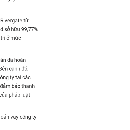
Rivergate từ
nd sở hữu 99,77%
 trì ở mức
 án đã hoàn
 Bên cạnh đó,
ông ty tại các
n đảm bảo thanh
của pháp luật
hoản vay công ty