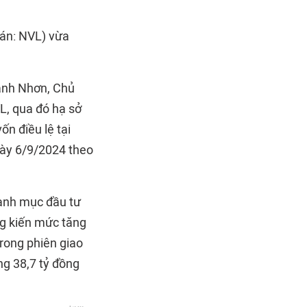
án: NVL) vừa
hành Nhơn, Chủ
VL, qua đó hạ sở
ốn điều lệ tại
gày 6/9/2024 theo
anh mục đầu tư
ng kiến mức tăng
rong phiên giao
ng 38,7 tỷ đồng