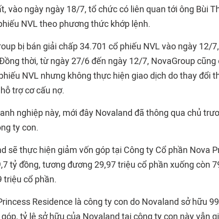
t, vào ngày ngày 18/7, tổ chức có liên quan tới ông Bùi 
ổ phiếu NVL theo phương thức khớp lệnh.
oup bị bán giải chấp 34.701 cổ phiếu NVL vào ngày 12/7, 
Đồng thời, từ ngày 27/6 đến ngày 12/7, NovaGroup cũng
 phiếu NVL nhưng không thực hiện giao dịch do thay đổi t
hỗ trợ cơ cấu nợ.
anh nghiệp này, mới đây Novaland đã thông qua chủ trươ
ông ty con.
d sẽ thực hiện giảm vốn góp tại Công ty Cổ phần Nova P
,7 tỷ đồng, tương đương 29,97 triệu cổ phần xuống còn 79
 triệu cổ phần.
Princess Residence là công ty con do Novaland sở hữu 99
 góp, tỷ lệ sở hữu của Novaland tại công ty con này vẫn 