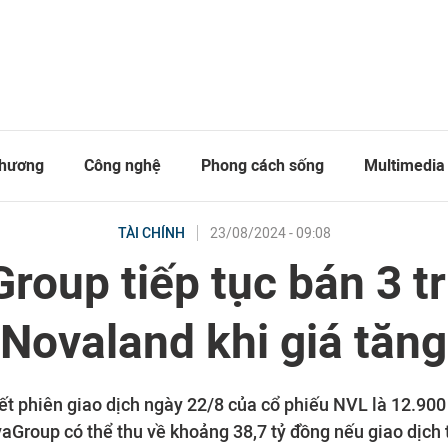
thương
Công nghệ
Phong cách sống
Multimedia
23/08/2024 - 09:08
TÀI CHÍNH
roup tiếp tục bán 3 tr
 Novaland khi giá tăn
kết phiên giao dịch ngày 22/8 của cổ phiếu NVL là 12.900
vaGroup có thể thu về khoảng 38,7 tỷ đồng nếu giao dịch