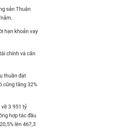
ộng sản Thuận
%/năm.
ời hạn khoản vay
tài chính và cân
u thuần đạt
đó cũng tăng 32%
 về 3.951 tỷ
đồng hợp tác đầu
120,5% lên 467,3