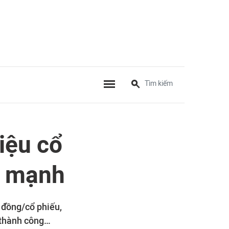
iệu cổ
g mạnh
 đồng/cổ phiếu,
 thành công…