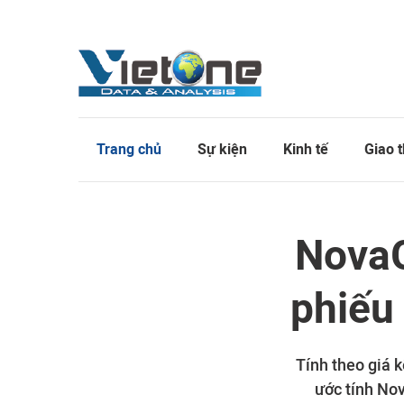
Trang chủ
Sự kiện
Kinh tế
Giao 
NovaG
phiếu
Tính theo giá 
ước tính No