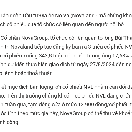
Tập đoàn Đầu tư Địa ốc No Va (Novaland - mã chứng kho
ch cổ phiếu của tổ chức có liên quan đến người nội bộ.
 Cổ phần NovaGroup, tổ chức có liên quan tới ông Bùi T
n trị Novaland tiếp tục đăng ký bán ra 3 triệu cổ phiếu N
u cổ phiếu xuống 343,8 triệu cổ phiếu, tương ứng 17,63% v
ian dự kiến thực hiện giao dịch từ ngày 27/8/2024 đến n
 lệnh hoặc thoả thuận.
ết mục đích bán lượng lớn cổ phiếu NVL nhằm cân đối d
 nợ. Trên thị trường chứng khoán, cổ phiếu NVL đang chứ
 1 tuần qua, tạm đóng cửa ở mức 12.900 đồng/cổ phiếu t
Ước tính theo mức giá này, NovaGroup có thể thu về khoả
ành công.