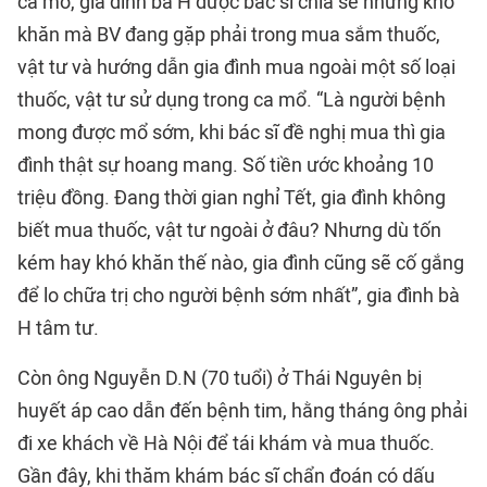
ca mổ, gia đình bà H được bác sĩ chia sẻ những khó
khăn mà BV đang gặp phải trong mua sắm thuốc,
vật tư và hướng dẫn gia đình mua ngoài một số loại
thuốc, vật tư sử dụng trong ca mổ. “Là người bệnh
mong được mổ sớm, khi bác sĩ đề nghị mua thì gia
đình thật sự hoang mang. Số tiền ước khoảng 10
triệu đồng. Đang thời gian nghỉ Tết, gia đình không
biết mua thuốc, vật tư ngoài ở đâu? Nhưng dù tốn
kém hay khó khăn thế nào, gia đình cũng sẽ cố gắng
để lo chữa trị cho người bệnh sớm nhất”, gia đình bà
H tâm tư.
Còn ông Nguyễn D.N (70 tuổi) ở Thái Nguyên bị
huyết áp cao dẫn đến bệnh tim, hằng tháng ông phải
đi xe khách về Hà Nội để tái khám và mua thuốc.
Gần đây, khi thăm khám bác sĩ chẩn đoán có dấu