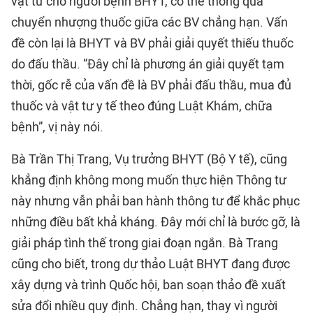
vật tư cho người bệnh BHYT, có thể thông qua
chuyển nhượng thuốc giữa các BV chẳng hạn. Vấn
đề còn lại là BHYT và BV phải giải quyết thiếu thuốc
do đấu thầu. “Đây chỉ là phương án giải quyết tạm
thời, gốc rễ của vấn đề là BV phải đấu thầu, mua đủ
thuốc và vật tư y tế theo đúng Luật Khám, chữa
bệnh”, vị này nói.
Bà Trần Thị Trang, Vụ trưởng BHYT (Bộ Y tế), cũng
khẳng định không mong muốn thực hiện Thông tư
này nhưng vẫn phải ban hành thông tư để khắc phục
những điều bất khả kháng. Đây mới chỉ là bước gỡ, là
giải pháp tình thế trong giai đoạn ngắn. Bà Trang
cũng cho biết, trong dự thảo Luật BHYT đang được
xây dựng và trình Quốc hội, ban soạn thảo đề xuất
sửa đổi nhiều quy định. Chẳng hạn, thay vì người