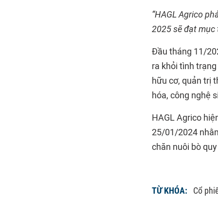
“HAGL Agrico phải
2025 sẽ đạt mục t
Đầu tháng 11/202
ra khỏi tình trạn
hữu cơ, quản trị 
hóa, công nghệ si
HAGL Agrico hiện
25/01/2024 nhằm l
chăn nuôi bò quy 
TỪ KHÓA:
Cổ phi