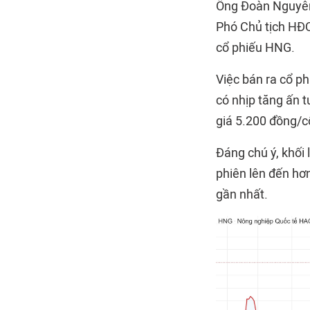
Ông Đoàn Nguyên
Phó Chủ tịch HĐ
cổ phiếu HNG.
Việc bán ra cổ p
có nhịp tăng ấn 
giá 5.200 đồng/c
Đáng chú ý, khối 
phiên lên đến hơn
gần nhất.