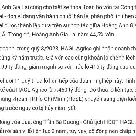
Anh Gia Lai cũng cho biết sẽ thoái toàn bộ vốn tại Công 
 - đơn vị đang vận hành chuỗi bán lẻ, phân phối thịt heo 
i được thành lập dựa trên sự hợp tác giữa Hoàng Anh Gia
Á. Trong đó, Hoàng Anh Gia Lai nắm 44,5% vốn.
h doanh, trong quý 3/2023, HAGL Agrico ghi nhận doanh th
cùng kỳ năm trước. Giá vốn cao cùng khoản lỗ chênh lệch 
199 tỷ đồng, giảm mạnh so với mức lỗ 416 tỷ đồng của qu
 chuỗi 11 quý thua lỗ liên tiếp của doanh nghiệp này. Tính
 kế của HAGL Agrico là 7.450 tỷ đồng. Do thua lỗ liên tục
Chứng khoán TP.Hồ Chí Minh (HoSE) chuyển sang diện kiể
g trước nguy cơ bị hủy niêm yết.
ổ đông vừa qua, ông Trần Bá Dương - Chủ tịch HĐQT HAGL 
ải rời sàn vì lỗ liên tục 3 năm, tuy vậy, cổ đông nên chấp 