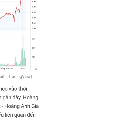
uồn: TradingView)
ico vào thời
an gần đây, Hoàng
c - Hoàng Anh Gia
ếu liên quan đến