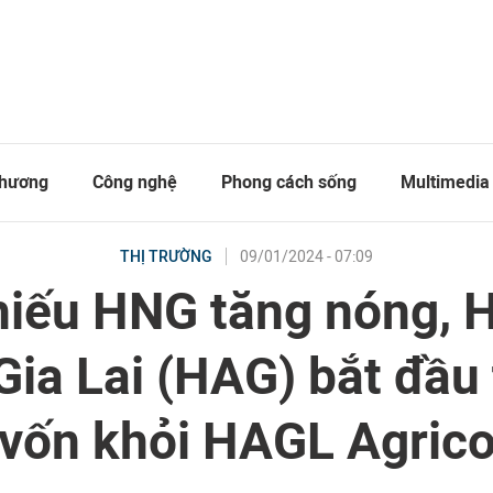
thương
Công nghệ
Phong cách sống
Multimedia
09/01/2024 - 07:09
THỊ TRƯỜNG
hiếu HNG tăng nóng, 
Gia Lai (HAG) bắt đầu 
vốn khỏi HAGL Agric