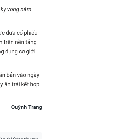
y, kỳ vọng năm
ực đưa cổ phiếu
n trên nền tảng
ng dụng cơ giới
văn bản vào ngày
y ăn trái kết hợp
Quỳnh Trang