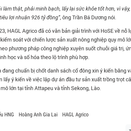
 làm thật, phải minh bạch, lấy lại sức khỏe tốt hơn, vì vậ
iêu lợi nhuận 926 tỷ đồng”
, ông Trần Bá Dương nói.
3, HAGL Agrico đã có văn bản giải trình với HoSE về nỗ l
g kiểm soát với chiến lược sản xuất nông nghiệp quy mô lớ
theo phương pháp công nghiệp xuyên suốt chuỗi giá trị, ứ
nh học và số hóa theo lộ trình phù hợp.
 đang chuẩn bị chốt danh sách cổ đông xin ý kiến bằng 
ấy ý kiến về việc lập dự án đầu tư sản xuất trồng trọt câ
mô lớn tại tỉnh Attapeu và tỉnh Sekong, Lào.
ếu HNG
Hoàng Anh Gia Lai
HAGL Agrico