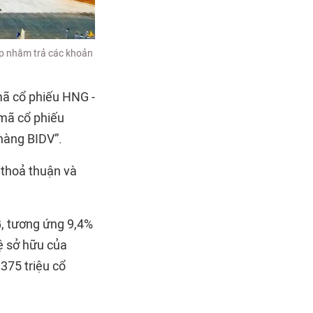
ợp nhằm trả các khoản
mã cổ phiếu HNG -
(mã cổ phiếu
hàng BIDV”.
 thoả thuận và
, tương ứng 9,4%
lệ sở hữu của
375 triệu cổ