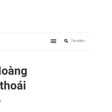
Hoàng
thoái
o