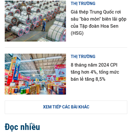
THỊ TRƯỜNG
Giá thép Trung Quốc rơi
sâu "bào mòn" biên lãi gộp
của Tập đoàn Hoa Sen
(HSG)
THỊ TRƯỜNG
8 tháng năm 2024 CPI
tăng hơn 4%, tổng mức
bán lẻ tăng 8,5%
XEM TIẾP CÁC BÀI KHÁC
Đọc nhiều