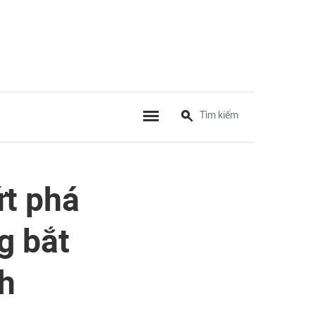
ứt phá
g bắt
nh