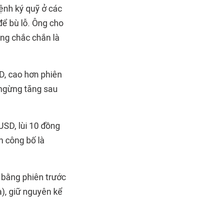
ệnh ký quỹ ở các
để bù lỗ. Ông cho
vàng chắc chắn là
D, cao hơn phiên
 ngừng tăng sau
USD, lùi 10 đồng
n công bố là
 bằng phiên trước
), giữ nguyên kể