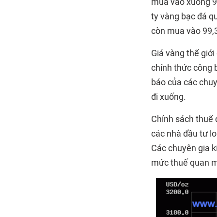
mua vào xuống 99
ty vàng bạc đá q
còn mua vào 99,3 
Giá vàng thế giớ
chính thức công 
báo của các chuyê
đi xuống.
Chính sách thuế 
các nhà đầu tư lo
Các chuyên gia k
mức thuế quan m