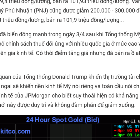
,4 triệu đồng/lượng, bán ra 101,93 triệu đồng/lượng. Và
uý Phú Nhuận (PNJ) cũng được giảm 200.000 - 300.000 đ
triệu đồng/lượng, bán ra 101,9 triệu đồng/lượng...
i đã biến động mạnh trong ngày 3/4 sau khi Tổng thống 
bố chính sách thuế đối ứng với nhiều quốc gia ở mức cao 
n gia kinh tế. Có thời điểm tăng giá nhưng đà bán ra ồ ạt
quan của Tổng thống Donald Trump khiến thị trường tài ch
 ngại sẽ khiến nền kinh tế Mỹ nói riêng và toàn cầu nói c
inh tế của JPMorgan cho biết suy thoái hiện có khả năng 
ới này được duy trì và không đàm phán để giảm xuống.