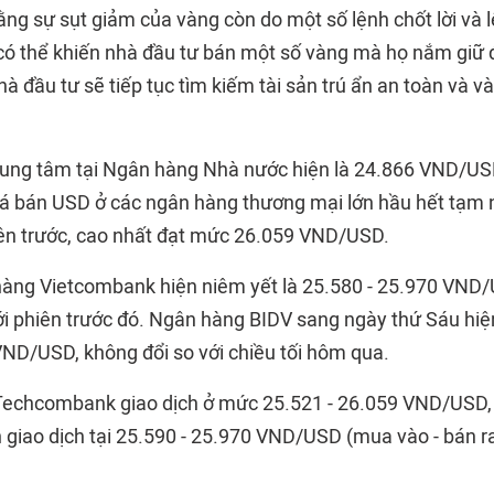
ng sự sụt giảm của vàng còn do một số lệnh chốt lời và l
c có thể khiến nhà đầu tư bán một số vàng mà họ nắm giữ 
nhà đầu tư sẽ tiếp tục tìm kiếm tài sản trú ẩn an toàn và 
á trung tâm tại Ngân hàng Nhà nước hiện là 24.866 VND/US
iá bán USD ở các ngân hàng thương mại lớn hầu hết tạm
hiên trước, cao nhất đạt mức 26.059 VND/USD.
 hàng Vietcombank hiện niêm yết là 25.580 - 25.970 VND/
với phiên trước đó. Ngân hàng BIDV sang ngày thứ Sáu hiệ
VND/USD, không đổi so với chiều tối hôm qua.
Techcombank giao dịch ở mức 25.521 - 26.059 VND/USD,
 giao dịch tại 25.590 - 25.970 VND/USD (mua vào - bán ra