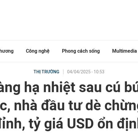
thương
Công nghệ
Phong cách sống
Multimedia
04/04/2025 - 10:53
THỊ TRƯỜNG
àng hạ nhiệt sau cú b
ục, nhà đầu tư dè chừn
ỉnh, tỷ giá USD ổn đị