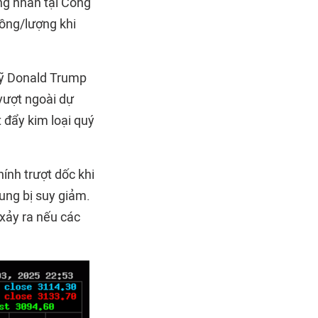
ng nhẫn tại Công
ồng/lượng khi
Mỹ Donald Trump
vượt ngoài dự
 đẩy kim loại quý
ính trượt dốc khi
hung bị suy giảm.
xảy ra nếu các