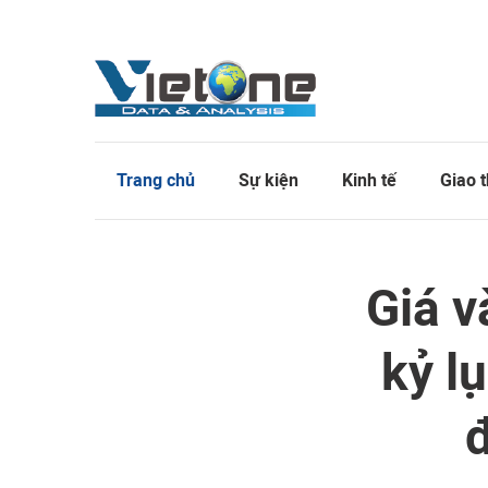
Trang chủ
Sự kiện
Kinh tế
Giao 
Giá v
kỷ l
đ