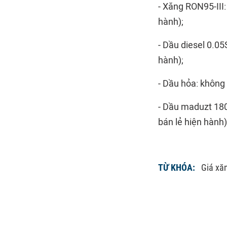
- Xăng RON95-III:
hành);
- Dầu diesel 0.05
hành);
- Dầu hỏa: không 
- Dầu maduzt 180
bán lẻ hiện hành)
TỪ KHÓA:
Giá xă