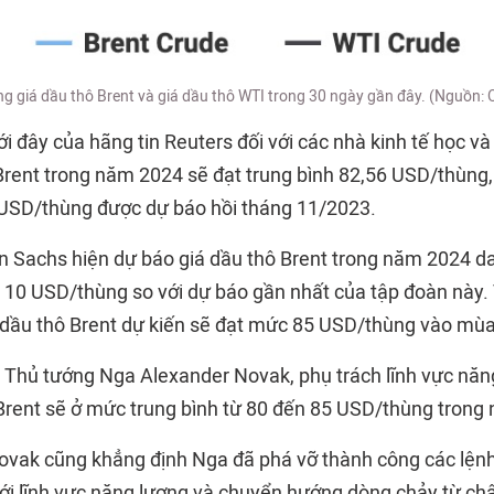
g giá dầu thô Brent và giá dầu thô WTI trong 30 ngày gần đây. (Nguồn: Oi
i đây của hãng tin Reuters đối với các nhà kinh tế học v
ô Brent trong năm 2024 sẽ đạt trung bình 82,56 USD/thùng
 USD/thùng được dự báo hồi tháng 11/2023.
 Sachs hiện dự báo giá dầu thô Brent trong năm 2024 da
10 USD/thùng so với dự báo gần nhất của tập đoàn này.
iá dầu thô Brent dự kiến sẽ đạt mức 85 USD/thùng vào mù
ó Thủ tướng Nga Alexander Novak, phụ trách lĩnh vực năn
 Brent sẽ ở mức trung bình từ 80 đến 85 USD/thùng trong
vak cũng khẳng định Nga đã phá vỡ thành công các lệnh
ới lĩnh vực năng lượng và chuyển hướng dòng chảy từ ch