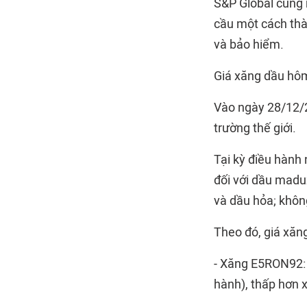
S&P Global cũng 
cầu một cách thà
và bảo hiểm.
Giá xăng dầu hôm
Vào ngày 28/12/2
trường thế giới.
Tại kỳ điều hành 
đối với dầu maduz
và dầu hỏa; không
Theo đó, giá xăng
- Xăng E5RON92: k
hành), thấp hơn x