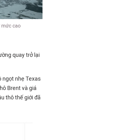
ở mức cao
ường quay trở lại
hô ngọt nhẹ Texas
hô Brent và giá
u thô thế giới đã