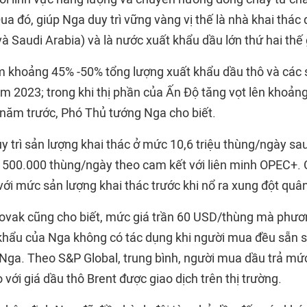
a đó, giúp Nga duy trì vững vàng vị thế là nhà khai thác 
và Saudi Arabia) và là nước xuất khẩu dầu lớn thứ hai thế 
 khoảng 45% -50% tổng lượng xuất khẩu dầu thô và các
m 2023; trong khi thị phần của Ấn Độ tăng vọt lên khoản
 năm trước, Phó Thủ tướng Nga cho biết.
y trì sản lượng khai thác ở mức 10,6 triệu thùng/ngày sa
 500.000 thùng/ngày theo cam kết với liên minh OPEC+. 
ới mức sản lượng khai thác trước khi nổ ra xung đột quân
vak cũng cho biết, mức giá trần 60 USD/thùng mà phươn
 khẩu của Nga không có tác dụng khi người mua đều sẵn s
Nga. Theo S&P Global, trung bình, người mua dầu trả mức
với giá dầu thô Brent được giao dịch trên thị trường.