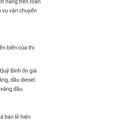
ch hàng trên toàn
h vụ vận chuyển
n biến của thị
 Quỹ Bình ổn giá
ăng, dầu diesel
 xăng dầu.
á bán lẻ hiện