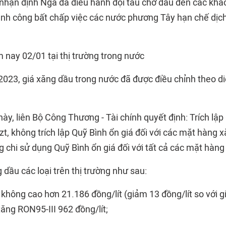
nhận định Nga đã điều hành đội tàu chở dầu đến các khá
nh công bất chấp việc các nước phương Tây hạn chế dịc
 nay 02/01 tại thị trường trong nước
023, giá xăng dầu trong nước đã được điều chỉnh theo diễ
này, liên Bộ Công Thương - Tài chính quyết định: Trích lập
t, không trích lập Quỹ Bình ổn giá đối với các mặt hàng x
 chi sử dụng Quỹ Bình ổn giá đối với tất cả các mặt hàng
 dầu các loại trên thị trường như sau:
hông cao hơn 21.186 đồng/lít (giảm 13 đồng/lít so với gi
ăng RON95-III 962 đồng/lít;