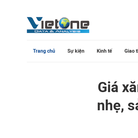
Trang chủ
Sự kiện
Kinh tế
Giao 
Giá x
nhẹ, s