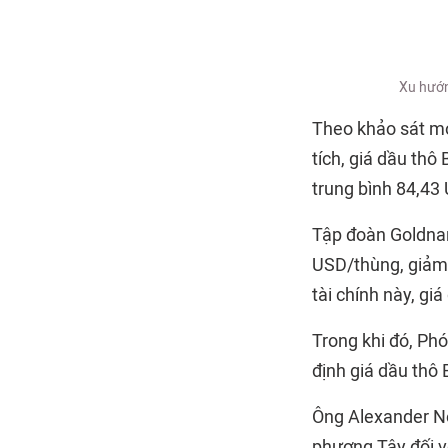
Xu hướn
Theo khảo sát mớ
tích, giá dầu th
trung bình 84,43
Tập đoàn Goldnan
USD/thùng, giảm 
tài chính này, g
Trong khi đó, Ph
định giá dầu thô
Ông Alexander No
phương Tây đối v